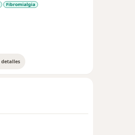
Fibromialgia
iseases
detalles
bre la experiencia