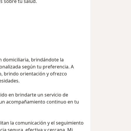
 sobre tu salud.
n domiciliaria, brindándote la
sonalizada según tu preferencia. A
o, brindo orientación y ofrezco
esidades.
o en brindarte un servicio de
y un acompañamiento continuo en tu
litan la comunicación y el seguimiento
ia segura, efectiva y cercana. Mi