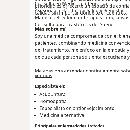
Consulta en Medicina Integrativa
prioridad es ofrecerte un espacio de confi
Asesoría en Hábitos de Salud y Bienestar
calidad sin importar dónde te encuentres.
Manejo del Dolor con Terapias Integrativas
Consulta para Trastornos del Sueño
Más sobre mí
Soy una médica comprometida con el bienest
pacientes, combinando medicina convenciona
del tratamiento, me enfoco en la empatía
de que cada persona se sienta escuchada 
Me apasiona aprender continuamente sob
Acerca de mí
ver más
mi enfoque y ayuden a mejorar la salud de 
los pequeños cambios diarios para lograr 
Especialista en:
bienestar.
Acupuntura
Homeopatía
Si buscas una consulta cercana, profesiona
Especialista en antienvejecimiento
adaptadas a ti, será un gusto acompañarte 
Medicina alternativa
Principales enfermedades tratadas