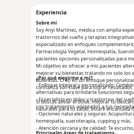
Experiencia
Sobre mí
Soy Anyi Martínez, médica con amplia exper
trastornos del sueño y terapias integrativas
especializado en enfoques complementario
Farmacología Vegetal, Homeopatía, Suerot
pacientes opciones personalizadas para mej
Mi objetivo es ofrecer a mis pacientes alter
mejorar su bienestar, tratando no solo los 
¿Por qué elegirme a mí?
dolencias. Creo en un enfoque personalizad
- Enfoque integral y personalizado: Combin
confianza son clave para lograr resultados
alternativas para brindarte soluciones segu
- Especialista en dolor y trastornos del su
Si buscas aliviar el dolor, mejorar tu desc
con tratamientos adaptados a tus necesida
naturales para tu salud, estaré encantada
- Opciones naturales y seguras: Acupuntura
homeopatía, sueroterapia, cupping y más.
- Atención cercana y de calidad: Te escucho
Principales áreas de tratamiento