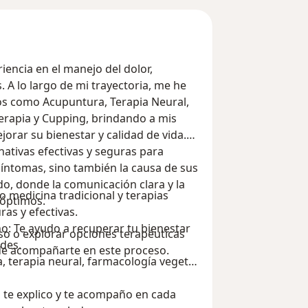
iencia en el manejo del dolor,
. A lo largo de mi trayectoria, me he
s como Acupuntura, Terapia Neural,
erapia y Cupping, brindando a mis
orar su bienestar y calidad de vida.
nativas efectivas y seguras para
síntomas, sino también la causa de sus
o, donde la comunicación clara y la
o medicina tradicional y terapias
 óptimos.
ras y efectivas.
eño: Te ayudo a recuperar tu bienestar
anso o explorar opciones terapéuticas
des.
 de acompañarte en este proceso.
, terapia neural, farmacología vegetal,
, te explico y te acompaño en cada