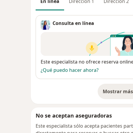
En línea
Dirección 1
Dirección 2
Consulta en línea
Disponibilidad
Este especialista no ofrece reserva onlin
¿Qué puedo hacer ahora?
Mostrar más 
so
No se aceptan aseguradoras
Este especialista sólo acepta pacientes par