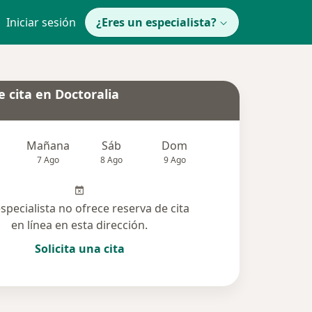
Iniciar sesión
¿Eres un especialista?
 cita en Doctoralia
Mañana
Sáb
Dom
Lun
Mar
7 Ago
8 Ago
9 Ago
10 Ago
11 Ag
especialista no ofrece reserva de cita
en línea en esta dirección.
Solicita una cita
solucionadas (11)