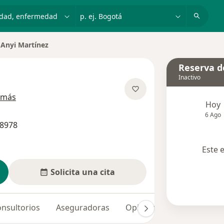
dad, enfermedad o nombre
p. ej. Bogotá
Anyi Martínez
Reserva de
Inactivo
sobre las especializaciones
 más
Hoy
6 Ago
18978
Este 
Solicita una cita
nsultorios
Aseguradoras
Opiniones (24)
Dudas 