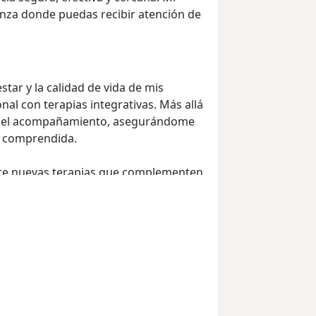
anza donde puedas recibir atención de
ar y la calidad de vida de mis
l con terapias integrativas. Más allá
 y el acompañamiento, asegurándome
y comprendida.
re nuevas terapias que complementen
manera integral. Creo en el poder de
grandes transformaciones en el
l y con opciones terapéuticas
en tu proceso de salud.