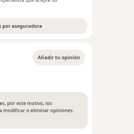
especialista que acepte su
as por aseguradora
Añadir tu opinión
s, por este motivo, los
 modificar o eliminar opiniones.
 opiniones