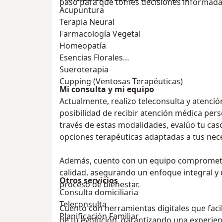
paso para que tomes decisiones informadas
Acupuntura
Terapia Neural
Farmacología Vegetal
Homeopatía
Esencias Florales
Sueroterapia
Cupping (Ventosas Terapéuticas)
Mi consulta y mi equipo
Actualmente, realizo teleconsulta y atenció
posibilidad de recibir atención médica per
través de estas modalidades, evalúo tu cas
opciones terapéuticas adaptadas a tus nec
Además, cuento con un equipo comprometid
calidad, asegurando un enfoque integral 
Otros servicios
proceso de bienestar.
Consulta domiciliaria
Teleconsulta
Cuento con herramientas digitales que faci
Planificación Familiar
de tu evolución, garantizando una experienc