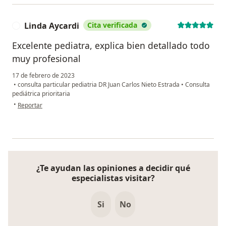
Linda Aycardi
Cita verificada
L
Excelente pediatra, explica bien detallado todo
muy profesional
17 de febrero de 2023
•
consulta particular pediatria DR Juan Carlos Nieto Estrada
•
Consulta
pediátrica prioritaria
en opinión del usuario Linda Aycardi
•
Reportar
¿Te ayudan las opiniones a decidir qué
especialistas visitar?
Si
No