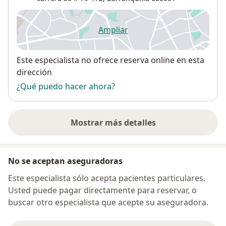
Ampliar
se abre en una nueva pestañ
Disponibilidad
Este especialista no ofrece reserva online en esta
dirección
¿Qué puedo hacer ahora?
Mostrar más detalles
sobre la dirección
No se aceptan aseguradoras
Este especialista sólo acepta pacientes particulares.
Usted puede pagar directamente para reservar, o
buscar otro especialista que acepte su aseguradora.