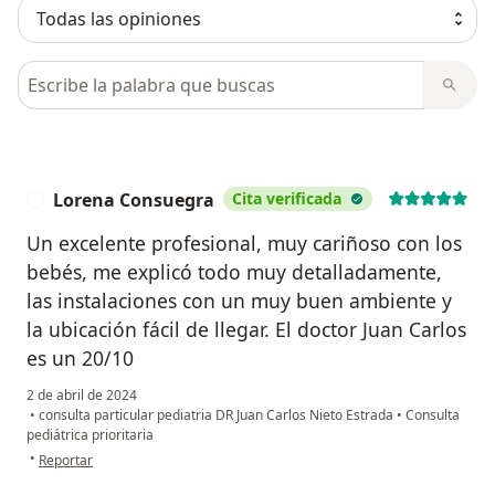
Busca en opiniones
Lorena Consuegra
Cita verificada
L
Un excelente profesional, muy cariñoso con los
bebés, me explicó todo muy detalladamente,
las instalaciones con un muy buen ambiente y
la ubicación fácil de llegar. El doctor Juan Carlos
es un 20/10
2 de abril de 2024
•
consulta particular pediatria DR Juan Carlos Nieto Estrada
•
Consulta
pediátrica prioritaria
en opinión del usuario Lorena Consuegra
•
Reportar