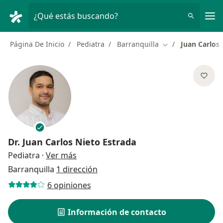
Men
¿Qué estás buscando?
Página De Inicio
Pediatra
Barranquilla
Juan Carlos 
Cambiar de ciuda
Dr.
Juan Carlos Nieto Estrada
sobre las especializaciones
Pediatra
·
Ver más
Barranquilla
1 dirección
6 opiniones
Información de contacto