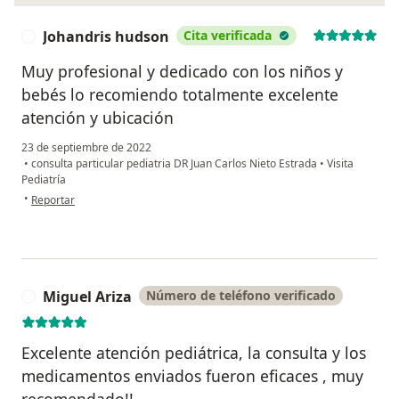
Johandris hudson
Cita verificada
J
Muy profesional y dedicado con los niños y
bebés lo recomiendo totalmente excelente
atención y ubicación
23 de septiembre de 2022
•
consulta particular pediatria DR Juan Carlos Nieto Estrada
•
Visita
Pediatría
en opinión del usuario Johandris hudson
•
Reportar
Miguel Ariza
Número de teléfono verificado
M
Excelente atención pediátrica, la consulta y los
medicamentos enviados fueron eficaces , muy
recomendado!!