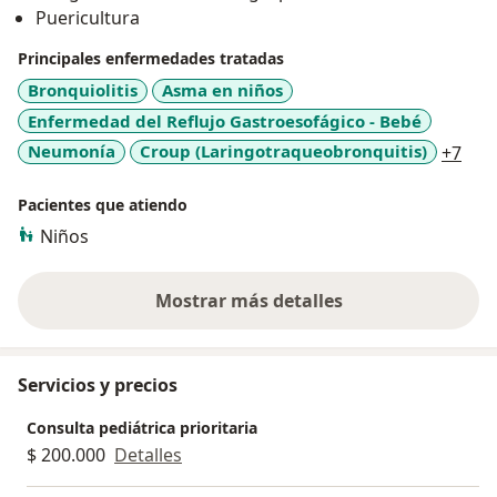
Puericultura
Principales enfermedades tratadas
Bronquiolitis
Asma en niños
Enfermedad del Reflujo Gastroesofágico - Bebé
a11
Neumonía
Croup (Laringotraqueobronquitis)
+7
Pacientes que atiendo
Niños
Mostrar más detalles
sobre la experiencia
Servicios y precios
Consulta pediátrica prioritaria
$ 200.000
Detalles