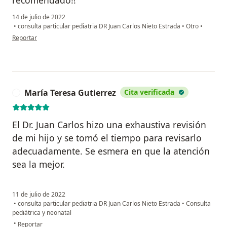
14 de julio de 2022
•
consulta particular pediatria DR Juan Carlos Nieto Estrada
•
Otro
•
en opinión del usuario Miguel Ariza
Reportar
María Teresa Gutierrez
Cita verificada
M
El Dr. Juan Carlos hizo una exhaustiva revisión
de mi hijo y se tomó el tiempo para revisarlo
adecuadamente. Se esmera en que la atención
sea la mejor.
11 de julio de 2022
•
consulta particular pediatria DR Juan Carlos Nieto Estrada
•
Consulta
pediátrica y neonatal
en opinión del usuario María Teresa Gutierrez
•
Reportar