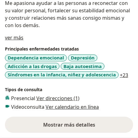
Me apasiona ayudar a las personas a reconectar con
su valor personal, fortalecer su estabilidad emocional
y construir relaciones más sanas consigo mismas y
con los demás.
Acerca de mí
ver más
Principales enfermedades tratadas
Dependencia emocional
Depresión
Adicción a las drogas
Baja autoestima
a11
Síndromes en la infancia, niñez y adolescencia
+23
Tipos de consulta
Presencial
Ver direcciones (1)
Videoconsulta
Ver calendario en línea
Mostrar más detalles
sobre la experiencia