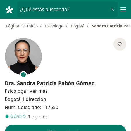
Men
¿Qué estás buscando?
Página De Inicio
Psicólogo
Bogotá
Sandra Patricia P
Dra.
Sandra Patricia Pabón Gómez
sobre las especializaciones
Psicóloga
·
Ver más
Bogotá
1 dirección
Núm. Colegiado: 117650
1 opinión