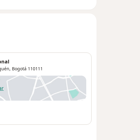
onal
quén
,
Bogotá
110111
ar
 abre en una nueva pestaña