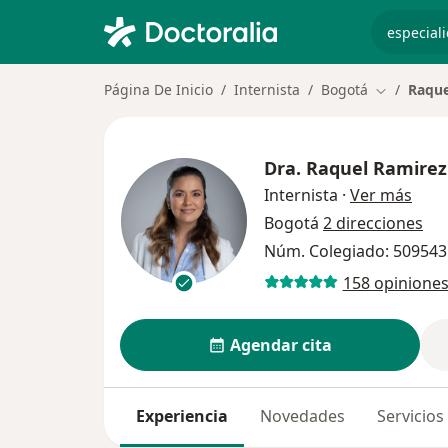
especiali
Página De Inicio
Internista
Bogotá
Raque
Cambiar d
Dra.
Raquel Ramirez
sobr
Internista
·
Ver más
Bogotá
2 direcciones
Núm. Colegiado: 509543
158 opinione
Agendar cita
Experiencia
Novedades
Servicios