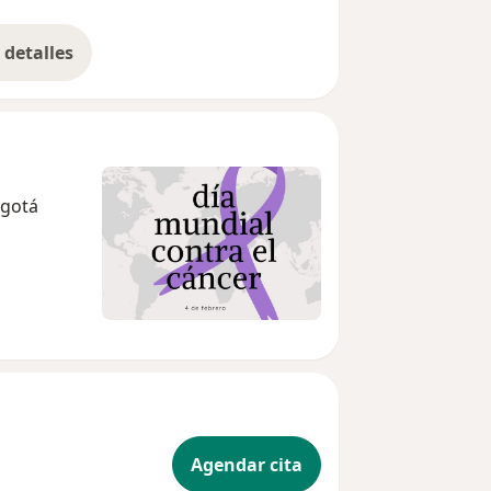
detalles
bre la experiencia
ogotá
Agendar cita