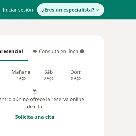
Iniciar sesión
¿Eres un especialista?
presencial
Consulta en línea
resencial
Consulta en línea
Mañana
Sáb
Dom
Lun
Mar
7 Ago
8 Ago
9 Ago
10 Ago
11 Ag
entro aún no ofrece la reserva online
de cita
Solicita una cita
(158)
Dudas solucionadas (6)