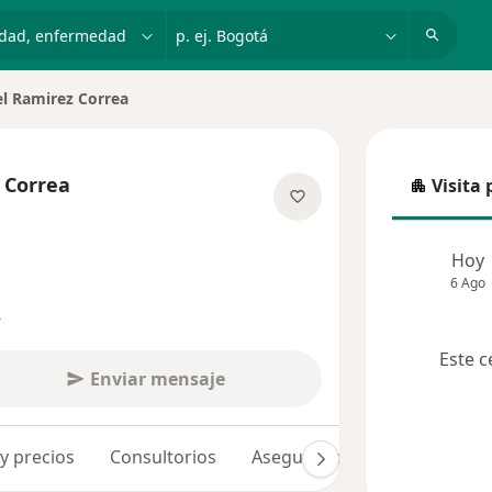
dad, enfermedad o nombre
p. ej. Bogotá
l Ramirez Correa
e ciudad
 Correa
Visita 
Visita p
e las especializaciones
Hoy
6 Ago
s
Este c
Enviar mensaje
 y precios
Consultorios
Aseguradoras
Opiniones 