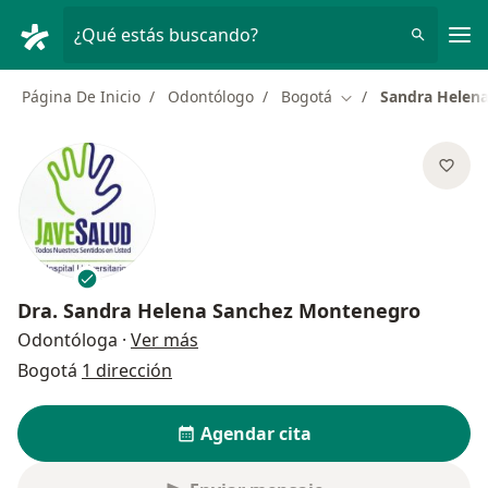
Men
¿Qué estás buscando?
Página De Inicio
Odontólogo
Bogotá
Sandra Helen
Cambiar de ciudad
Dra.
Sandra Helena Sanchez Montenegro
sobre las especializaciones
Odontóloga
·
Ver más
Bogotá
1 dirección
Agendar cita