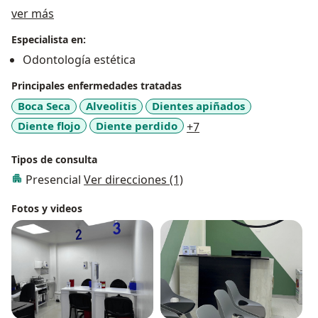
Acerca de mí
ver más
Especialista en:
Odontología estética
Principales enfermedades tratadas
Boca Seca
Alveolitis
Dientes apiñados
a11y_sr_more_diseas
Diente flojo
Diente perdido
+7
Tipos de consulta
Presencial
Ver direcciones (1)
Fotos y videos