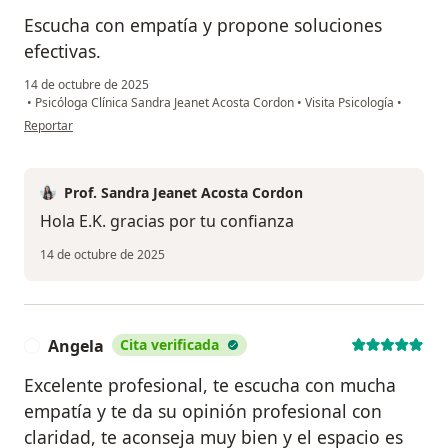
Escucha con empatía y propone soluciones
efectivas.
14 de octubre de 2025
•
Psicóloga Clínica Sandra Jeanet Acosta Cordon
•
Visita Psicología
•
en opinión del usuario E.K.
Reportar
Prof. Sandra Jeanet Acosta Cordon
Hola E.K. gracias por tu confianza
14 de octubre de 2025
Angela
Cita verificada
A
Excelente profesional, te escucha con mucha
empatía y te da su opinión profesional con
claridad, te aconseja muy bien y el espacio es