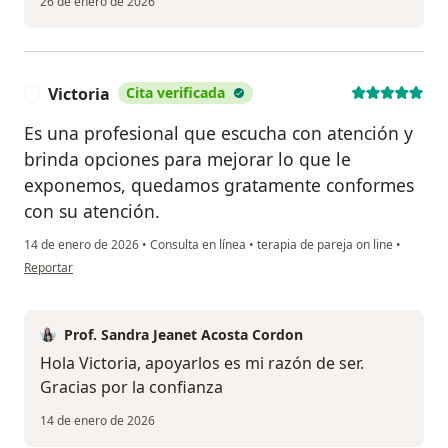
26 de enero de 2026
Victoria
Cita verificada
V
Es una profesional que escucha con atención y
brinda opciones para mejorar lo que le
exponemos, quedamos gratamente conformes
con su atención.
14 de enero de 2026
•
Consulta en línea
•
terapia de pareja on line
•
en opinión del usuario Victoria
Reportar
Prof. Sandra Jeanet Acosta Cordon
Hola Victoria, apoyarlos es mi razón de ser.
Gracias por la confianza
14 de enero de 2026