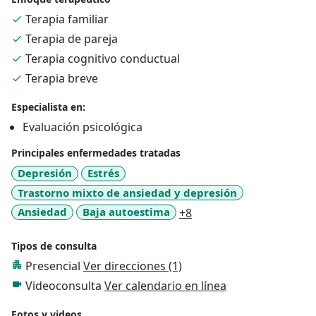
la autoestima, dependencia emocional y manejo de
Terapia familiar
situaciones estresantes. En mi práctica profesional he
Terapia de pareja
logrado restaurar el equilibrio psicológico de
Terapia cognitivo conductual
pacientes, salvaguardando la salud y el bienestar de
Terapia breve
cada uno de ellos. Atención online y/o presencial.
Especialista en:
Evaluación psicológica
Principales enfermedades tratadas
Depresión
Estrés
Trastorno mixto de ansiedad y depresión
a11y_sr_more_diseases
Ansiedad
Baja autoestima
+8
Tipos de consulta
Presencial
Ver direcciones (1)
Videoconsulta
Ver calendario en línea
Fotos y videos