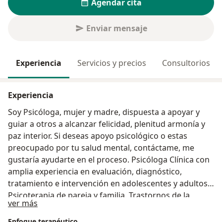
Agendar cita
Enviar mensaje
Experiencia
Servicios y precios
Consultorios
Experiencia
Soy Psicóloga, mujer y madre, dispuesta a apoyar y
guiar a otros a alcanzar felicidad, plenitud armonía y
paz interior. Si deseas apoyo psicológico o estas
preocupado por tu salud mental, contáctame, me
gustaría ayudarte en el proceso. Psicóloga Clínica con
amplia experiencia en evaluación, diagnóstico,
tratamiento e intervención en adolescentes y adultos.
Psicoterapia de pareja y familia. Trastornos de la
Acerca de mí
ver más
adolescencia y estados de ánimo (ansiedad y
depresión entre otros), dificultades relacionadas con
Enfoque terapéutico