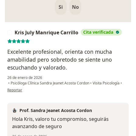
Si
No
Kris July Manrique Carrillo
Cita verificada
K
Excelente profesional, orienta con mucha
amabilidad pero sobretodo se siente uno
escuchando y valorado.
26 de enero de 2026
•
Psicóloga Clínica Sandra Jeanet Acosta Cordon
•
Visita Psicología
•
en opinión del usuario Kris July Manrique Carrillo
Reportar
Prof. Sandra Jeanet Acosta Cordon
Hola Kris, valoro tu compromiso, seguirás
avanzando de seguro