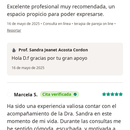
Excelente profesional muy recomendada, un
espacio propicio para poder expresarse.
16 de mayo de 2025
•
Consulta en línea
•
terapia de pareja on line
•
en opinión del usuario D.f
Reportar
Prof. Sandra Jeanet Acosta Cordon
Hola D.f gracias por tu gran apoyo
16 de mayo de 2025
Marcela S.
Cita verificada
M
Ha sido una experiencia valiosa contar con el
acompañamiento de la Dra. Sandra en este
momento de mi vida. Durante las consultas me
he sentido cómoda, escuchada, y motivada a