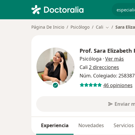
especiali
Página De Inicio
Psicólogo
Cali
Sara Eliz
Cambiar de ci
Prof.
Sara Elizabeth 
sobre
Psicóloga
·
Ver más
Cali
2 direcciones
Núm. Colegiado: 258387
46 opiniones
Enviar 
Experiencia
Novedades
Servicios