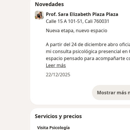
Novedades
Prof. Sara Elizabeth Plaza Plaza
Calle 15 A 101-51, Cali 760031
Nueva etapa, nuevo espacio
A partir del 24 de diciembre abro ofic
mi consulta psicológica presencial en C
espacio pensado para acompañarte c
respeto y cercanía en tus procesos e
Leer más
y personales
22/12/2025
Para agendar consulta es indispensab
contactarse previamente por WhatsApp
el fin de verificar disponibilidad y real
reserva adecuada.
Será un lugar agradable, seguro y aco
Servicios y precios
donde podremos encontrarnos para
Visita Psicología
escucharte, comprenderte y caminar 