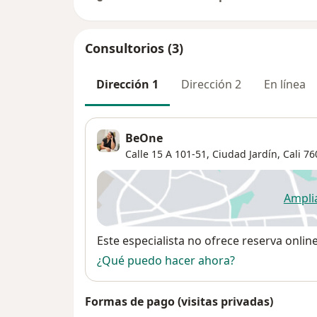
Consultorios (3)
Dirección 1
Dirección 2
En línea
BeOne
Calle 15 A 101-51,
Ciudad Jardín
,
Cali
76
Ampli
se
Disponibilidad
Este especialista no ofrece reserva onlin
¿Qué puedo hacer ahora?
Formas de pago (visitas privadas)