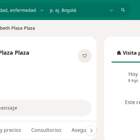
dad, enfermedad o nombre
p. ej. Bogotá
abeth Plaza Plaza
udad
Plaza Plaza
Visita 
Visita p
 las especializaciones
Hoy
8 Ago
Este c
mensaje
 y precios
Consultorios
Aseguradoras
Opiniones 