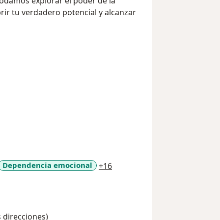
podamos explorar el poder de la
rir tu verdadero potencial y alcanzar
a11y_sr_more_diseases
Dependencia emocional
+16
s direcciones)