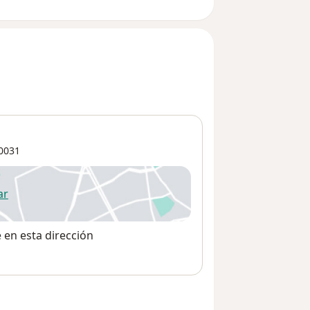
0031
ar
 abre en una nueva pestaña
e en esta dirección