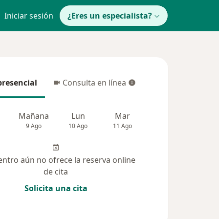
Iniciar sesión
¿Eres un especialista?
presencial
Consulta en línea
resencial
Consulta en línea
Mañana
Lun
Mar
Mié
Jue
9 Ago
10 Ago
11 Ago
12 Ago
13 Ag
entro aún no ofrece la reserva online
de cita
Solicita una cita
(46)
Dudas solucionadas (6)