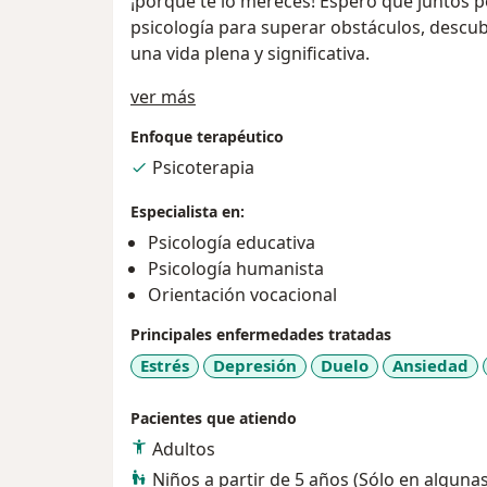
¡porque te lo mereces! Espero que juntos 
psicología para superar obstáculos, descub
una vida plena y significativa.
Acerca de mí
ver más
Enfoque terapéutico
Psicoterapia
Especialista en:
Psicología educativa
Psicología humanista
Orientación vocacional
Principales enfermedades tratadas
Estrés
Depresión
Duelo
Ansiedad
Pacientes que atiendo
Adultos
Niños a partir de 5 años (Sólo en alguna