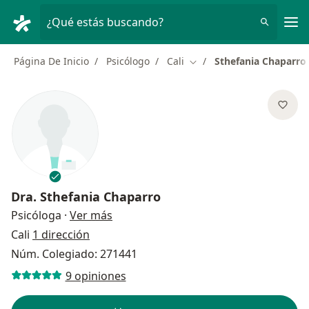
Men
¿Qué estás buscando?
Página De Inicio
Psicólogo
Cali
Sthefania Chaparro
Cambiar de ciudad
Dra.
Sthefania Chaparro
sobre las especializaciones
Psicóloga
·
Ver más
Cali
1 dirección
Núm. Colegiado: 271441
9 opiniones