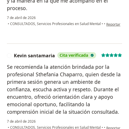
y la manera en la que me acompaño en el
proceso.
7 de abril de 2026
en opinión del
•
CONSULTADOS, Servicios Profesionales en Salud Mental
•
•
Reportar
Kevin santamaria
Cita verificada
K
Se recomienda la atención brindada por la
profesional Sthefania Chaparro, quien desde la
primera sesión genera un ambiente de
confianza, escucha activa y respeto. Durante el
encuentro, ofreció orientación clara y apoyo
emocional oportuno, facilitando la
comprensión inicial de la situación consultada.
7 de abril de 2026
en opinión de
•
CONSULTADOS, Servicios Profesionales en Salud Mental
•
•
Reportar