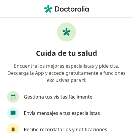
Men
Iridotomía Con Láser • Bogotá, Cundinamarca
Filtros
• 1
Seguro
Mapa
Especialistas en Iridotomía con láser Bogotá
Cuida de tu salud
Encuentra los mejores especialistas y pide cita.
¿Qué especialidad estás buscando?
Descarga la App y accede gratuitamente a funciones
Oftalmólogo
Terapeuta complementario
exclusivas para ti:
Gestiona tus visitas fácilmente
Envía mensajes a tus especialistas
Recibe recordatorios y notificaciones