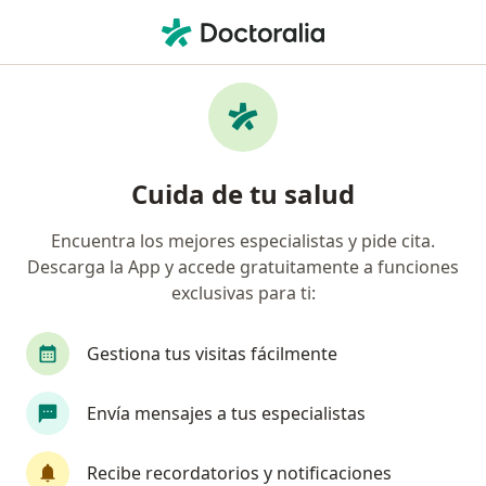
Men
Masaje Relajante • Medellín, Antioquia
Filtros
• 1
Seguro
Mapa
Especialistas en Masaje relajante Medellín
Cuida de tu salud
Encuentra los mejores especialistas y pide cita.
¿Qué especialidad estás buscando?
Descarga la App y accede gratuitamente a funciones
Fisioterapeuta
Terapeuta complementario
exclusivas para ti:
Gestiona tus visitas fácilmente
Envía mensajes a tus especialistas
Recibe recordatorios y notificaciones