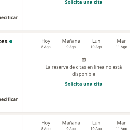
Solicita una cita
pecificar
ces
Hoy
Mañana
Lun
Mar
8 Ago
9 Ago
10 Ago
11 Ago
La reserva de citas en línea no está
disponible
Solicita una cita
pecificar
Hoy
Mañana
Lun
Mar
8 Ago
9 Ago
10 Ago
11 Ago