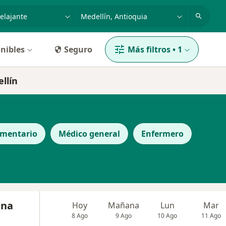
dad, enfermedad o nombre
p. ej. Bogotá
nibles
Seguro
Más filtros
•
1
llín
ementario
Médico general
Enfermero
ena
Hoy
Mañana
Lun
Mar
8 Ago
9 Ago
10 Ago
11 Ago