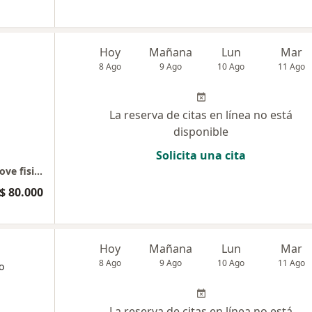
l
Hoy
Mañana
Lun
Mar
8 Ago
9 Ago
10 Ago
11 Ago
La reserva de citas en línea no está
disponible
Solicita una cita
Dra Maria Isabel Botero Morales - Healthymove fisiterapia
$ 80.000
Hoy
Mañana
Lun
Mar
8 Ago
9 Ago
10 Ago
11 Ago
o
La reserva de citas en línea no está