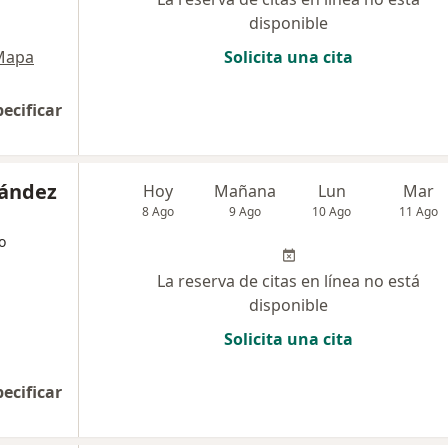
disponible
Mapa
Solicita una cita
pecificar
nández
Hoy
Mañana
Lun
Mar
8 Ago
9 Ago
10 Ago
11 Ago
o
La reserva de citas en línea no está
disponible
Solicita una cita
pecificar