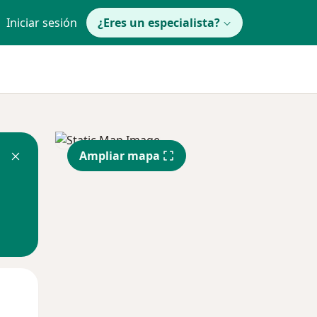
Iniciar sesión
¿Eres un especialista?
Ampliar mapa
Mié
Jue
Vie
12 Ago
13 Ago
14 Ago