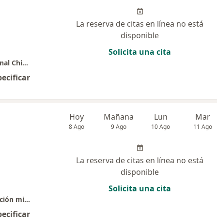
La reserva de citas en línea no está
disponible
Solicita una cita
Fisioterapia Bioenergética Medicina tradicional China alternativa y holistica Quiropraxia Control de peso
pecificar
Hoy
Mañana
Lun
Mar
8 Ago
9 Ago
10 Ago
11 Ago
La reserva de citas en línea no está
disponible
Solicita una cita
Sesión fisioterapéutica con énfasis en liberación miofascial
pecificar