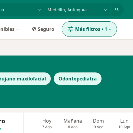
dad, enfermedad o nombre
p. ej. Bogotá
nibles
Seguro
Más filtros
•
1
rujano maxilofacial
Odontopediatra
ro
Hoy
Mañana
Dom
Lun
7 Ago
8 Ago
9 Ago
10 Ago