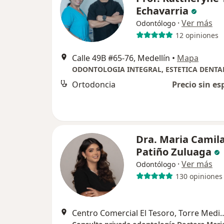
Echavarria
·
Ver más
Odontólogo
12 opiniones
Calle 49B #65-76, Medellín
•
Mapa
Ortodoncia
Precio sin es
Dra. Maria Camil
Patiño Zuluaga
·
Ver más
Odontólogo
130 opiniones
Centro Comercial El Tesoro, Torre Medica 2, Piso 11, Consulto