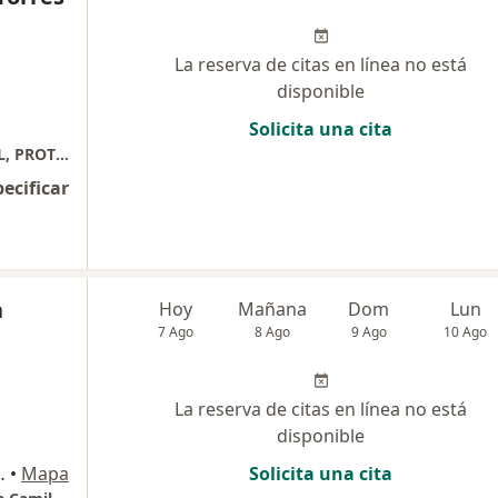
La reserva de citas en línea no está
disponible
Solicita una cita
ODONTOLOGIA INTEGRAL, ESTETICA DENTAL, PROTESIS
pecificar
a
Hoy
Mañana
Dom
Lun
7 Ago
8 Ago
9 Ago
10 Ago
La reserva de citas en línea no está
disponible
rio 1152 , Medellín, Colombia, Medellín
•
Mapa
Solicita una cita