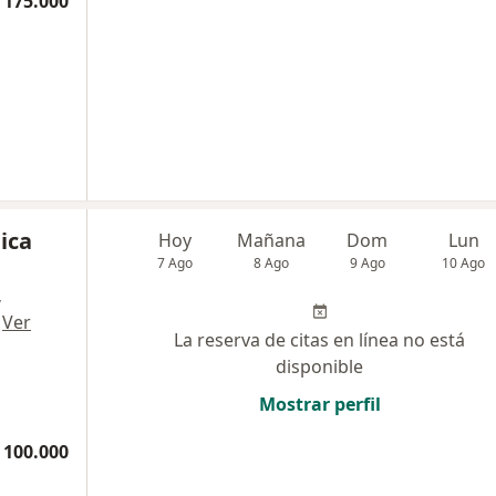
 175.000
ica
Hoy
Mañana
Dom
Lun
7 Ago
8 Ago
9 Ago
10 Ago
,
·
Ver
La reserva de citas en línea no está
disponible
Mostrar perfil
 100.000