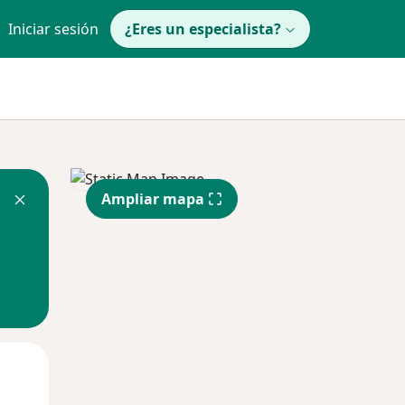
Iniciar sesión
¿Eres un especialista?
Ampliar mapa
Mar
Mié
Jue
11 Ago
12 Ago
13 Ago