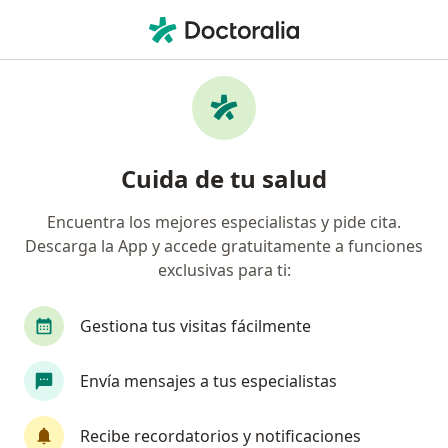
Men
Ortodoncia • Medellín, Antioquia
Filtros
• 1
Seguro
Mapa
Especialistas en Ortodoncia Medellín
Cuida de tu salud
Encuentra los mejores especialistas y pide cita.
¿Qué especialidad estás buscando?
Descarga la App y accede gratuitamente a funciones
Odontólogo
Ortodoncista
Cirujano maxil
exclusivas para ti:
Gestiona tus visitas fácilmente
Envía mensajes a tus especialistas
Recibe recordatorios y notificaciones