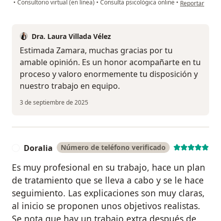
en opinión del
•
Consultorio virtual (en línea)
•
Consulta psicológica online
•
Reportar
Dra. Laura Villada Vélez
Estimada Zamara, muchas gracias por tu
amable opinión. Es un honor acompañarte en tu
proceso y valoro enormemente tu disposición y
nuestro trabajo en equipo.
3 de septiembre de 2025
Doralia
Número de teléfono verificado
D
Es muy profesional en su trabajo, hace un plan
de tratamiento que se lleva a cabo y se le hace
seguimiento. Las explicaciones son muy claras,
al inicio se proponen unos objetivos realistas.
Se nota que hay un trabajo extra después de