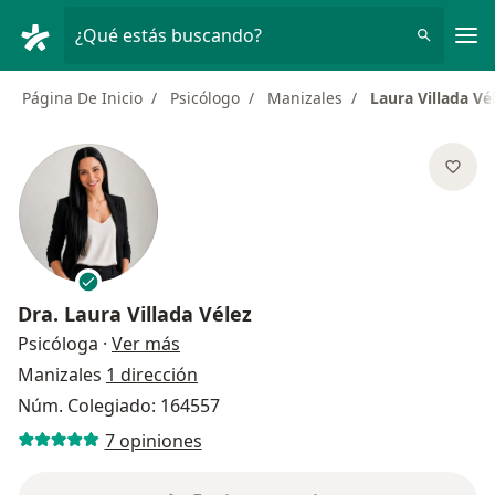
Men
¿Qué estás buscando?
Página De Inicio
Psicólogo
Manizales
Laura Villada Vé
Dra.
Laura Villada Vélez
sobre las especializaciones
Psicóloga
·
Ver más
Manizales
1 dirección
Núm. Colegiado: 164557
7 opiniones