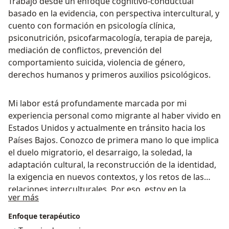
Trabajo desde un enfoque cognitivo-conductual
basado en la evidencia, con perspectiva intercultural, y
cuento con formación en psicología clínica,
psiconutrición, psicofarmacología, terapia de pareja,
mediación de conflictos, prevención del
comportamiento suicida, violencia de género,
derechos humanos y primeros auxilios psicológicos.
Mi labor está profundamente marcada por mi
experiencia personal como migrante al haber vivido en
Estados Unidos y actualmente en tránsito hacia los
Países Bajos. Conozco de primera mano lo que implica
el duelo migratorio, el desarraigo, la soledad, la
adaptación cultural, la reconstrucción de la identidad,
la exigencia en nuevos contextos, y los retos de las
relaciones interculturales. Por eso, estoy en la
Acerca de mí
ver más
capacidad de acompañar a mis pacientes con una
mezcla de conocimiento profesional, empatía genuina
Enfoque terapéutico
y comprensión real de lo que están viviendo.