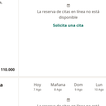
a,
La reserva de citas en línea no está
disponible
Solicita una cita
 110.000
ia
Hoy
Mañana
Dom
Lun
7 Ago
8 Ago
9 Ago
10 Ago