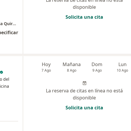
La reserva de citas en línea no está
disponible
Solicita una cita
Clínica Colombia - Consultorio 710 Dra. Dunia Quiroga
pecificar
Hoy
Mañana
Dom
Lun
7 Ago
8 Ago
9 Ago
10 Ago
o del
icina
La reserva de citas en línea no está
disponible
Solicita una cita