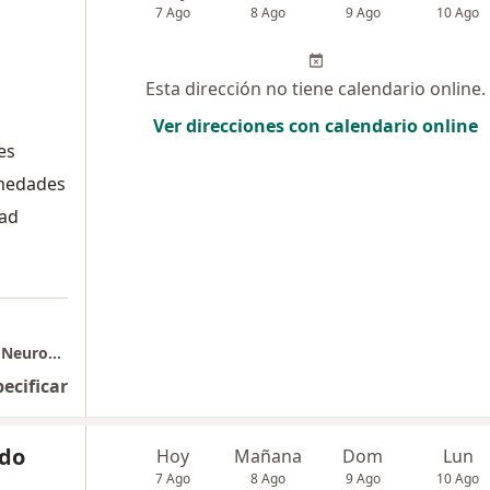
7 Ago
8 Ago
9 Ago
10 Ago
Esta dirección no tiene calendario online.
Ver direcciones con calendario online
es
rmedades
dad
consulta presencial Dr Alejandro Gomez M . Neurocirugía
pecificar
ldo
Hoy
Mañana
Dom
Lun
7 Ago
8 Ago
9 Ago
10 Ago