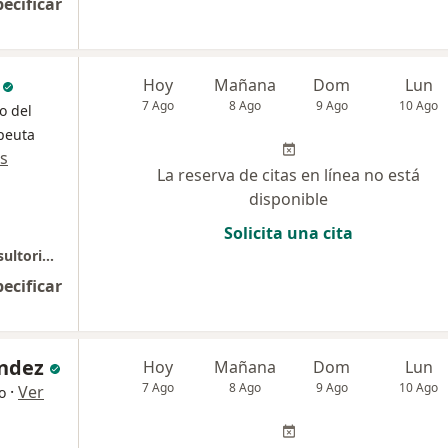
pecificar
Hoy
Mañana
Dom
Lun
7 Ago
8 Ago
9 Ago
10 Ago
o del
apeuta
s
La reserva de citas en línea no está
disponible
Solicita una cita
Dr. Martin Ramos - Medicina del dolor - Consultorio 808
pecificar
ández
Hoy
Mañana
Dom
Lun
7 Ago
8 Ago
9 Ago
10 Ago
·
Ver
o