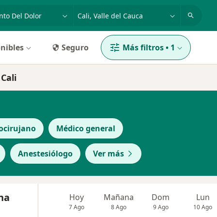
dad, enfermedad o nombre
p. ej. Bogotá
nibles
Seguro
Más filtros
•
1
Cali
ocirujano
Médico general
Anestesiólogo
Ver más
na
Hoy
Mañana
Dom
Lun
7 Ago
8 Ago
9 Ago
10 Ago