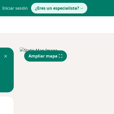
Iniciar sesión
¿Eres un especialista?
Ampliar mapa
Mar
Mié
Jue
11 Ago
12 Ago
13 Ago