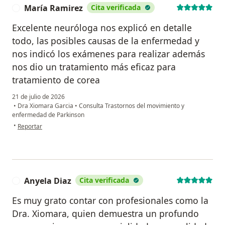
María Ramirez
Cita verificada
M
Excelente neuróloga nos explicó en detalle
todo, las posibles causas de la enfermedad y
nos indicó los exámenes para realizar además
nos dio un tratamiento más eficaz para
tratamiento de corea
21 de julio de 2026
•
Dra Xiomara Garcia
•
Consulta Trastornos del movimiento y
enfermedad de Parkinson
en opinión del usuario María Ramirez
•
Reportar
Anyela Diaz
Cita verificada
A
Es muy grato contar con profesionales como la
Dra. Xiomara, quien demuestra un profundo