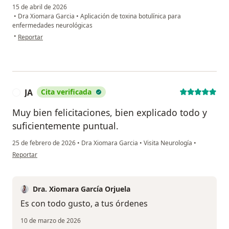
15 de abril de 2026
•
Dra Xiomara Garcia
•
Aplicación de toxina botulínica para
enfermedades neurológicas
en opinión del usuario Heidy Cifuentes
•
Reportar
JA
Cita verificada
J
Muy bien felicitaciones, bien explicado todo y
suficientemente puntual.
25 de febrero de 2026
•
Dra Xiomara Garcia
•
Visita Neurología
•
en opinión del usuario JA
Reportar
Dra. Xiomara García Orjuela
Es con todo gusto, a tus órdenes
10 de marzo de 2026