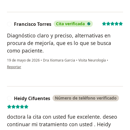
Francisco Torres
Cita verificada
F
Diagnóstico claro y preciso, alternativas en
procura de mejoría, que es lo que se busca
como paciente.
19 de mayo de 2026
•
Dra Xiomara Garcia
•
Visita Neurología
•
en opinión del usuario Francisco Torres
Reportar
Heidy Cifuentes
Número de teléfono verificado
H
doctora la cita con usted fue excelente. deseo
continuar mi tratamiento con usted . Heidy