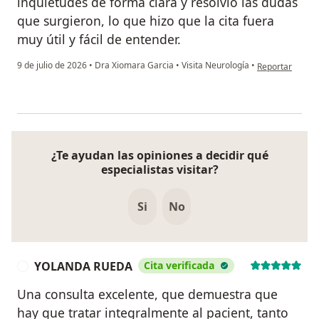
inquietudes de forma clara y resolvió las dudas
que surgieron, lo que hizo que la cita fuera
muy útil y fácil de entender.
en opinión del 
9 de julio de 2026
•
Dra Xiomara Garcia
•
Visita Neurología
•
Reportar
¿Te ayudan las opiniones a decidir qué
especialistas visitar?
Si
No
YOLANDA RUEDA
Cita verificada
Y
Una consulta excelente, que demuestra que
hay que tratar integralmente al pacient, tanto