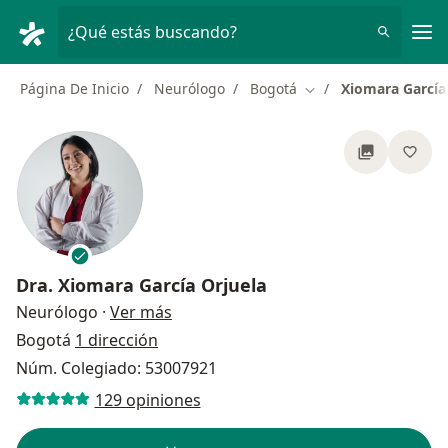
Men
¿Qué estás buscando?
Página De Inicio
Neurólogo
Bogotá
Xiomara García
Cambiar de ciudad
Dra.
Xiomara García Orjuela
sobre las especializaciones
Neurólogo
·
Ver más
Bogotá
1 dirección
Núm. Colegiado: 53007921
129 opiniones