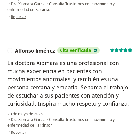
•
Dra Xiomara Garcia
•
Consulta Trastornos del movimiento y
enfermedad de Parkinson
en opinión del usuario Luz Dary
•
Reportar
Alfonso Jiménez
Cita verificada
A
La doctora Xiomara es una profesional con
mucha experiencia en pacientes con
movimientos anormales, y también es una
persona cercana y empatía. Se toma el trabajo
de escuchar a sus pacientes con atención y
curiosidad. Inspira mucho respeto y confianza.
20 de mayo de 2026
•
Dra Xiomara Garcia
•
Consulta Trastornos del movimiento y
enfermedad de Parkinson
en opinión del usuario Alfonso Jiménez
•
Reportar