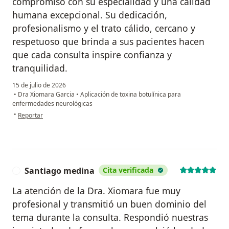
compromiso con su especialidad y una calidad
humana excepcional. Su dedicación,
profesionalismo y el trato cálido, cercano y
respetuoso que brinda a sus pacientes hacen
que cada consulta inspire confianza y
tranquilidad.
15 de julio de 2026
•
Dra Xiomara Garcia
•
Aplicación de toxina botulínica para
enfermedades neurológicas
en opinión del usuario Anyela Diaz
•
Reportar
Santiago medina
Cita verificada
S
La atención de la Dra. Xiomara fue muy
profesional y transmitió un buen dominio del
tema durante la consulta. Respondió nuestras