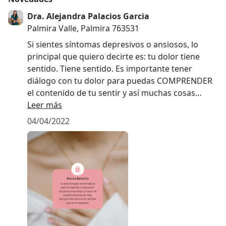
Dra. Alejandra Palacios Garcia
Palmira Valle, Palmira 763531
Si sientes síntomas depresivos o ansiosos, lo
principal que quiero decirte es: tu dolor tiene
sentido. Tiene sentido. Es importante tener
diálogo con tu dolor para puedas COMPRENDER
el contenido de tu sentir y así muchas cosas
logran adquirir sentido para ejercer acción hacia
Leer más
tu bienestar. Mereces verte con amor y lograr
04/04/2022
tener apoyo práctico. ¡Agenda tu cita!