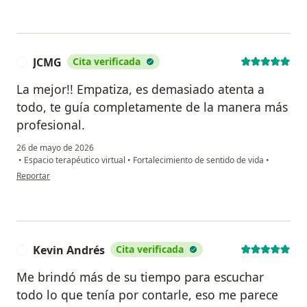
JCMG
Cita verificada
J
La mejor!! Empatiza, es demasiado atenta a
todo, te guía completamente de la manera más
profesional.
26 de mayo de 2026
•
Espacio terapéutico virtual
•
Fortalecimiento de sentido de vida
•
en opinión del usuario JCMG
Reportar
Kevin Andrés
Cita verificada
K
Me brindó más de su tiempo para escuchar
todo lo que tenía por contarle, eso me parece