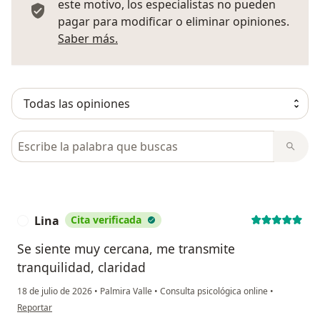
este motivo, los especialistas no pueden
pagar para modificar o eliminar opiniones.
Más información sobre opiniones
Saber más.
Busca en opiniones
Lina
Cita verificada
L
Se siente muy cercana, me transmite
tranquilidad, claridad
18 de julio de 2026
•
Palmira Valle
•
Consulta psicológica online
•
en opinión del usuario Lina
Reportar