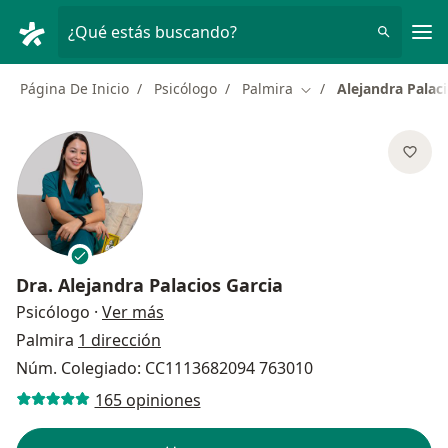
Men
¿Qué estás buscando?
Página De Inicio
Psicólogo
Palmira
Alejandra Palaci
Cambiar de ciudad
Dra.
Alejandra Palacios Garcia
sobre las especializaciones
Psicólogo
·
Ver más
Palmira
1 dirección
Núm. Colegiado: CC1113682094 763010
165 opiniones