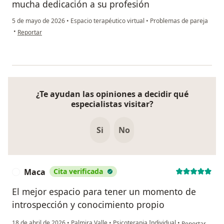
mucha dedicación a su profesión
5 de mayo de 2026
•
Espacio terapéutico virtual
•
Problemas de pareja
en opinión del usuario Kevin Andrés
•
Reportar
¿Te ayudan las opiniones a decidir qué
especialistas visitar?
Si
No
Maca
Cita verificada
M
El mejor espacio para tener un momento de
introspección y conocimiento propio
en opinión del
18 de abril de 2026
•
Palmira Valle
•
Psicoterapia Individual
•
Reportar