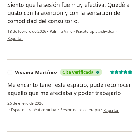
Siento que la sesión fue muy efectiva. Quedé a
gusto con la atención y con la sensación de
comodidad del consultorio.
13 de febrero de 2026
•
Palmira Valle
•
Psicoterapia Individual
•
en opinión del usuario Kevin
Reportar
Viviana Martínez
Cita verificada
V
Me encanto tener este espacio, pude reconocer
aquello que me afectaba y poder trabajarlo
26 de enero de 2026
en opinión del usuari
•
Espacio terapéutico virtual
•
Sesión de psicoterapia
•
Reportar