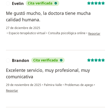
Evelin
Cita verificada
E
Me gustó mucho, la doctora tiene mucha
calidad humana.
27 de diciembre de 2025
en opinión del u
•
Espacio terapéutico virtual
•
Consulta psicológica online
•
Reportar
Brandon
Cita verificada
B
Excelente servicio, muy profesional, muy
comunicativa
29 de noviembre de 2025
•
Palmira Valle
•
Problemas de apego
•
en opinión del usuario Brandon
Reportar