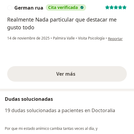
German rua
Cita verificada
G
Realmente Nada particular que destacar me
gusto todo
en opinión del
14 de noviembre de 2025
•
Palmira Valle
•
Visita Psicología
•
Reportar
Ver más
opiniones anteriores
Dudas solucionadas
19 dudas solucionadas a pacientes en Doctoralia
Por que mi estado anímico cambia tantas veces al día, y