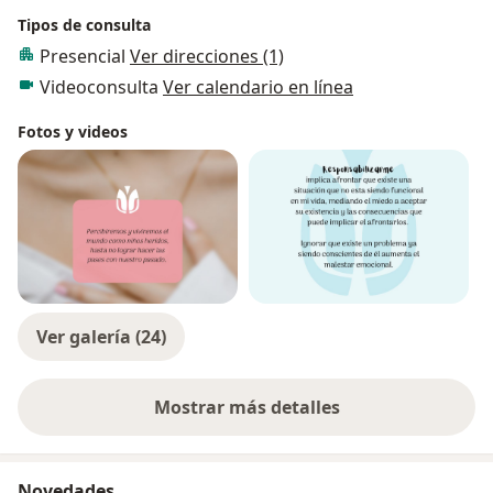
capacidad de autogestión de síntomas y construir un
Tipos de consulta
sentido de vida a través del captar lo valioso del sí
Presencial
Ver direcciones (1)
mismo y consigo el transitar de vida.
Videoconsulta
Ver calendario en línea
Fotos y videos
Ver galería (24)
Mostrar más detalles
sobre la experiencia
Novedades