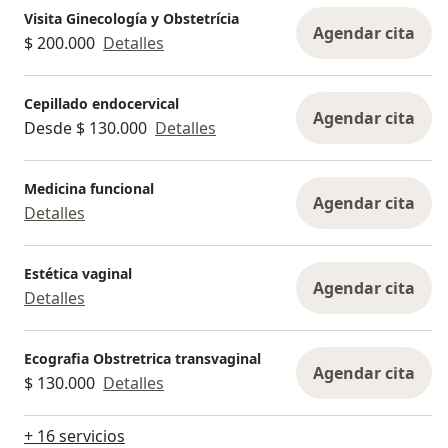
método anticonceptivo altamente eficaz. Agenda
Visita Ginecología y Obstetrícia
tu valoración y conversemos sobre cuál es la
Agendar cita
$ 200.000
Detalles
mejor opción para ti
Cepillado endocervical
Agendar cita
Desde $ 130.000
Detalles
Medicina funcional
Agendar cita
Detalles
Estética vaginal
Agendar cita
Detalles
Ecografia Obstretrica transvaginal
Agendar cita
$ 130.000
Detalles
+ 16 servicios