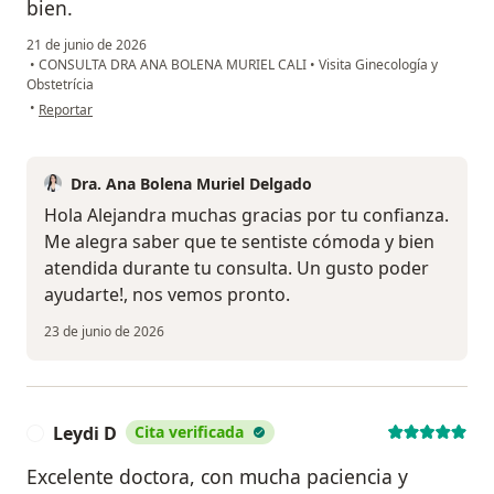
bien.
21 de junio de 2026
•
CONSULTA DRA ANA BOLENA MURIEL CALI
•
Visita Ginecología y
Obstetrícia
en opinión del usuario Alejandra juliao
•
Reportar
Dra. Ana Bolena Muriel Delgado
Hola Alejandra muchas gracias por tu confianza.
Me alegra saber que te sentiste cómoda y bien
atendida durante tu consulta. Un gusto poder
ayudarte!, nos vemos pronto.
23 de junio de 2026
Leydi D
Cita verificada
L
Excelente doctora, con mucha paciencia y