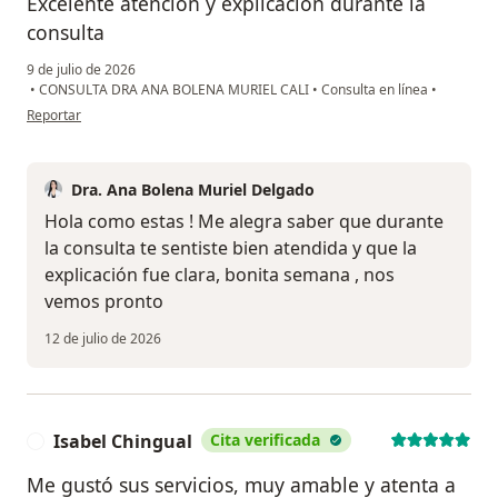
Excelente atención y explicación durante la
consulta
9 de julio de 2026
•
CONSULTA DRA ANA BOLENA MURIEL CALI
•
Consulta en línea
•
en opinión del usuario Yule Tobon
Reportar
Dra. Ana Bolena Muriel Delgado
Hola como estas ! Me alegra saber que durante
la consulta te sentiste bien atendida y que la
explicación fue clara, bonita semana , nos
vemos pronto
12 de julio de 2026
Isabel Chingual
Cita verificada
I
Me gustó sus servicios, muy amable y atenta a