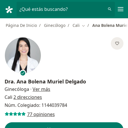
Men
¿Qué estás buscando?
Página De Inicio
Ginecólogo
Cali
Ana Bolena Murie
Cambiar de ciudad
Dra.
Ana Bolena Muriel Delgado
sobre las especializaciones
Ginecóloga
·
Ver más
Cali
2 direcciones
Núm. Colegiado: 1144039784
77 opiniones