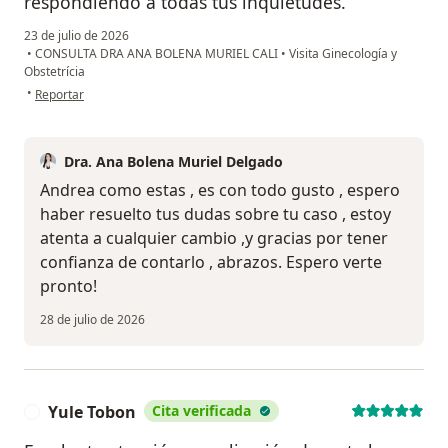
respondiendo a todas tus inquietudes.
23 de julio de 2026
•
CONSULTA DRA ANA BOLENA MURIEL CALI
•
Visita Ginecología y
Obstetrícia
en opinión del usuario Andrea Arteaga
•
Reportar
Dra. Ana Bolena Muriel Delgado
Andrea como estas , es con todo gusto , espero
haber resuelto tus dudas sobre tu caso , estoy
atenta a cualquier cambio ,y gracias por tener
confianza de contarlo , abrazos. Espero verte
pronto!
28 de julio de 2026
Yule Tobon
Cita verificada
Y