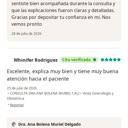
sentiste bien acompañada durante la consulta y
que las explicaciones fueron claras y detalladas.
Gracias por depositar tu confianza en mí. Nos
vemos pronto
28 de julio de 2026
Whinifer Rodriguez
Cita verificada
W
Excelente, explica muy bien y tiene muy buena
atención hacia el paciente
25 de julio de 2026
•
CONSULTA DRA ANA BOLENA MURIEL CALI
•
Visita Ginecología y
Obstetrícia
en opinión del usuario Whinifer Rodriguez
•
Reportar
Dra. Ana Bolena Muriel Delgado