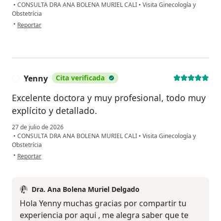
•
CONSULTA DRA ANA BOLENA MURIEL CALI
•
Visita Ginecología y
Obstetrícia
en opinión del usuario D. M.
•
Reportar
Yenny
Cita verificada
Y
Excelente doctora y muy profesional, todo muy
explícito y detallado.
27 de julio de 2026
•
CONSULTA DRA ANA BOLENA MURIEL CALI
•
Visita Ginecología y
Obstetrícia
en opinión del usuario Yenny
•
Reportar
Dra. Ana Bolena Muriel Delgado
Hola Yenny muchas gracias por compartir tu
experiencia por aqui , me alegra saber que te