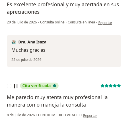
Es excelente profesional y muy acertada en sus
apreciaciones
en opinión del usua
20 de julio de 2026
•
Consulta online
•
Consulta en línea
•
Reportar
Dra. Ana Isaza
Muchas gracias
25 de julio de 2026
J l
Cita verificada
J
Me parecio muy atenta muy profesional la
manera como maneja la consulta
en opinión del usuario J l
8 de julio de 2026
•
CENTRO MEDICO VITALE
•
•
Reportar