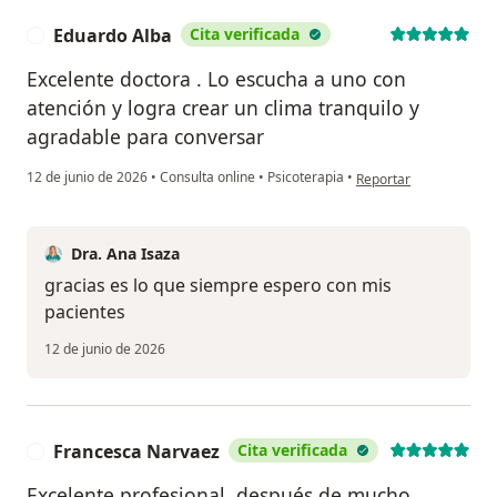
Eduardo Alba
Cita verificada
E
Excelente doctora . Lo escucha a uno con
atención y logra crear un clima tranquilo y
agradable para conversar
en opinión del usuario
12 de junio de 2026
•
Consulta online
•
Psicoterapia
•
Reportar
Dra. Ana Isaza
gracias es lo que siempre espero con mis
pacientes
12 de junio de 2026
Francesca Narvaez
Cita verificada
F
Excelente profesional, después de mucho