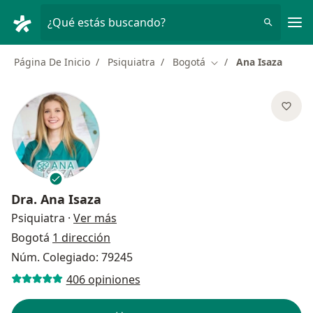
Men
¿Qué estás buscando?
Página De Inicio
Psiquiatra
Bogotá
Ana Isaza
Cambiar de ciudad
Dra.
Ana Isaza
sobre las especializaciones
Psiquiatra
·
Ver más
Bogotá
1 dirección
Núm. Colegiado: 79245
406 opiniones