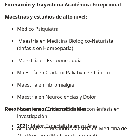
Formación y Trayectoria Académica Excepcional
Maestrías y estudios de alto nivel:
Médico Psiquiatra
Maestría en Medicina Biológico-Naturista
(énfasis en Homeopatía)
Maestría en Psicooncología
Maestría en Cuidado Paliativo Pediátrico
Maestría en Fibromialgia
Maestría en Neurociencias y Dolor
Reconocimientos Internacionales
Maestría en Cuidado Paliativo con énfasis en
investigación
2021:
Mejor Especialista en su Área
Actualmente cursando Maestría en Medicina de
Alta Precisión (Medicina Funcional)