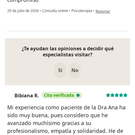
en opinión del usuario 
29 de julio de 2026
•
Consulta online
•
Psicoterapia
•
Reportar
¿Te ayudan las opiniones a decidir qué
especialistas visitar?
Si
No
Bibiana R.
Cita verificada
B
Mi experiencia como paciente de la Dra Ana ha
sido muy buena, pues considero que he
avanzado muchísimo gracias a su
profesionalismo, empatía y solidaridad. He de