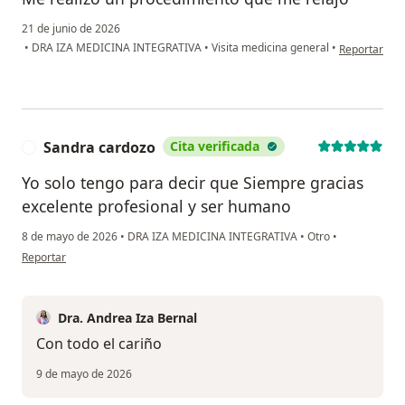
21 de junio de 2026
en opinión de
•
DRA IZA MEDICINA INTEGRATIVA
•
Visita medicina general
•
Reportar
Sandra cardozo
Cita verificada
S
Yo solo tengo para decir que Siempre gracias
excelente profesional y ser humano
8 de mayo de 2026
•
DRA IZA MEDICINA INTEGRATIVA
•
Otro
•
en opinión del usuario Sandra cardozo
Reportar
Dra. Andrea Iza Bernal
Con todo el cariño
9 de mayo de 2026