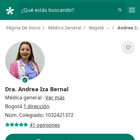
Men
¿Qué estás buscando?
Página De Inicio
Médico General
Bogotá
Andrea Iza
Cambiar de ciu
Dra.
Andrea Iza Bernal
sobre las especializaciones
Médica general
·
Ver más
Bogotá
1 dirección
Núm. Colegiado: 1032421372
41 opiniones