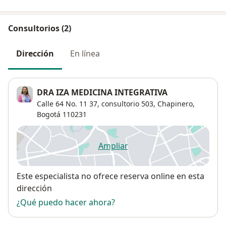
Consultorios (2)
Dirección
En línea
DRA IZA MEDICINA INTEGRATIVA
Calle 64 No. 11 37,
consultorio 503,
Chapinero
,
Bogotá
110231
Ampliar
se abre en una nueva pestañ
Disponibilidad
Este especialista no ofrece reserva online en esta
dirección
¿Qué puedo hacer ahora?