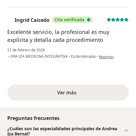
Ingrid Caicedo
Cita verificada
I
Excelente servicio, la profesional es muy
explícita y detalla cada procedimiento
21 de febrero de 2026
en opinión del usuari
•
DRA IZA MEDICINA INTEGRATIVA
•
Escleroterapia
•
Reportar
Ver más
opiniones anteriores
Preguntas frecuentes
¿Cuáles son las especialidades principales de Andrea
Iza Bernal?