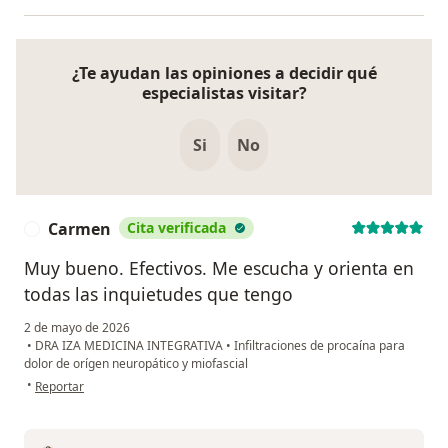
¿Te ayudan las opiniones a decidir qué
especialistas visitar?
Si
No
Carmen
Cita verificada
C
Muy bueno. Efectivos. Me escucha y orienta en
todas las inquietudes que tengo
2 de mayo de 2026
•
DRA IZA MEDICINA INTEGRATIVA
•
Infiltraciones de procaína para
dolor de orígen neuropático y miofascial
en opinión del usuario Carmen
•
Reportar