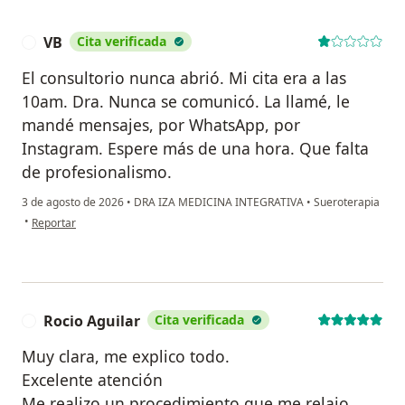
VB
Cita verificada
V
El consultorio nunca abrió. Mi cita era a las
10am. Dra. Nunca se comunicó. La llamé, le
mandé mensajes, por WhatsApp, por
Instagram. Espere más de una hora. Que falta
de profesionalismo.
3 de agosto de 2026
•
DRA IZA MEDICINA INTEGRATIVA
•
Sueroterapia
en opinión del usuario VB
•
Reportar
Rocio Aguilar
Cita verificada
R
Muy clara, me explico todo.
Excelente atención
Me realizo un procedimiento que me relajo