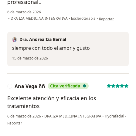
professional..
6 de marzo de 2026
en opinión del usuari
•
DRA IZA MEDICINA INTEGRATIVA
•
Escleroterapia
•
Reportar
Dra. Andrea Iza Bernal
siempre con todo el amor y gusto
15 de marzo de 2026
Ana Vega ññ
Cita verificada
A
Excelente atención y eficacia en los
tratamientos
6 de marzo de 2026
•
DRA IZA MEDICINA INTEGRATIVA
•
Hydrafacial
•
en opinión del usuario Ana Vega ññ
Reportar