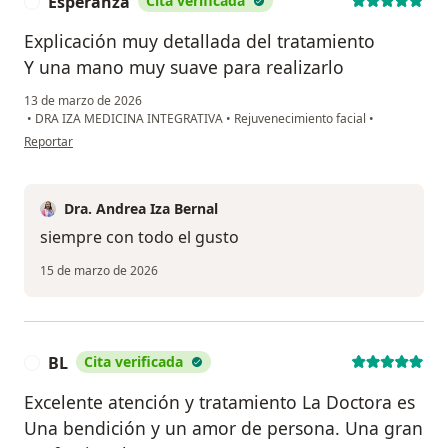
Esperanza
Cita verificada
E
Explicación muy detallada del tratamiento
Y una mano muy suave para realizarlo
13 de marzo de 2026
•
DRA IZA MEDICINA INTEGRATIVA
•
Rejuvenecimiento facial
•
en opinión del usuario Esperanza
Reportar
Dra. Andrea Iza Bernal
siempre con todo el gusto
15 de marzo de 2026
BL
Cita verificada
B
Excelente atención y tratamiento La Doctora es
Una bendición y un amor de persona. Una gran