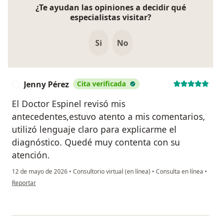
¿Te ayudan las opiniones a decidir qué
especialistas visitar?
Si
No
Jenny Pérez
Cita verificada
J
El Doctor Espinel revisó mis
antecedentes,estuvo atento a mis comentarios,
utilizó lenguaje claro para explicarme el
diagnóstico. Quedé muy contenta con su
atención.
12 de mayo de 2026
•
Consultorio virtual (en línea)
•
Consulta en línea
•
en opinión del usuario Jenny Pérez
Reportar