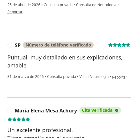
25 de abril de 2026
•
Consulta privada
•
Consulta de Neurologia
•
en opinión del usuario Laura Leon
Reportar
SP
Número de teléfono verificado
S
Puntual, muy detallado en sus explicaciones,
amable
en opinión del 
31 de marzo de 2026
•
Consulta privada
•
Visita Neurología
•
Reportar
María Elena Mesa Achury
Cita verificada
M
Un excelente profesional.
Tiene empatía con el paciente.