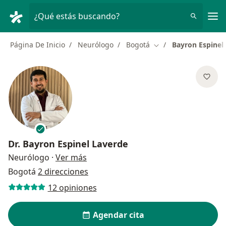
Men
¿Qué estás buscando?
Página De Inicio
Neurólogo
Bogotá
Bayron Espinel
Cambiar de ciudad
Dr.
Bayron Espinel Laverde
sobre las especializaciones
Neurólogo
·
Ver más
Bogotá
2 direcciones
12 opiniones
Agendar cita