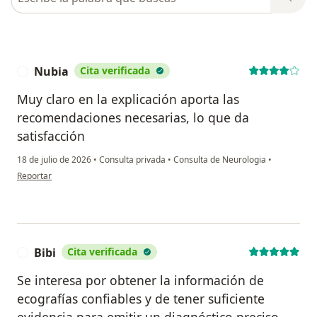
Nubia
Cita verificada
N
Muy claro en la explicación aporta las
recomendaciones necesarias, lo que da
satisfacción
18 de julio de 2026
•
Consulta privada
•
Consulta de Neurologia
•
en opinión del usuario Nubia
Reportar
Bibi
Cita verificada
B
Se interesa por obtener la información de
ecografías confiables y de tener suficiente