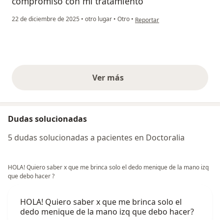
compromiso con mi tratamiento
en opinión del usuario Nancy m
22 de diciembre de 2025
•
otro lugar
•
Otro
•
Reportar
Ver más
opiniones anteriores
Dudas solucionadas
5 dudas solucionadas a pacientes en Doctoralia
HOLA! Quiero saber x que me brinca solo el dedo menique de la mano izq
que debo hacer ?
HOLA! Quiero saber x que me brinca solo el
dedo menique de la mano izq que debo hacer?