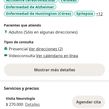
Accidente cerebrovascular
Cefaleas
Enfermedad de Alzheimer
a11
Enfermedad de Huntington (Córea)
Epilepsia
+12
Pacientes que atiendo
Adultos (Sólo en algunas direcciones)
Tipos de consulta
Presencial
Ver direcciones (2)
Videoconsulta
Ver calendario en línea
Mostrar más detalles
sobre la experiencia
Servicios y precios
Visita Neurología
Agendar cita
$ 270.000
Detalles