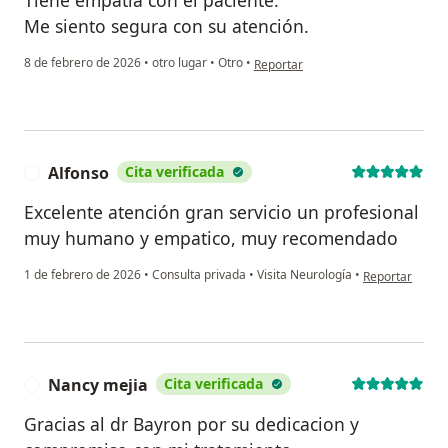
Me siento segura con su atención.
en opinión del usuario María Elen
8 de febrero de 2026
•
otro lugar
•
Otro
•
Reportar
Alfonso
Cita verificada
A
Excelente atención gran servicio un profesional
muy humano y empatico, muy recomendado
en opinión del 
1 de febrero de 2026
•
Consulta privada
•
Visita Neurología
•
Reportar
Nancy mejia
Cita verificada
N
Gracias al dr Bayron por su dedicacion y