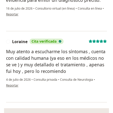
evidencia para emitir un diagnóstico preciso.
16 de julio de 2026
•
Consultorio virtual (en línea)
•
Consulta en línea
•
en opinión del usuario Bibi
Reportar
Loraine
Cita verificada
L
Muy atento a escucharme los síntomas , cuenta
con calidad humana (ya eso en los médicos no
se ve ) y muy detallado el tratamiento , apenas
fui hoy , pero lo recomiendo
4 de julio de 2026
•
Consulta privada
•
Consulta de Neurologia
•
en opinión del usuario Loraine
Reportar