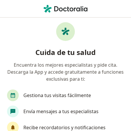
Men
¿Qué estás buscando?
Página De Inicio
Fisioterapeuta
Bogotá
Paola Cast
Cambiar de ciud
Cuida de tu salud
Encuentra los mejores especialistas y pide cita.
Descarga la App y accede gratuitamente a funciones
exclusivas para ti:
Prof.
Paola Castaño
sobre las especializaciones
Fisioterapeuta
·
Ver más
Gestiona tus visitas fácilmente
Bogotá
2 direcciones
32 opiniones
Envía mensajes a tus especialistas
Agendar cita
Recibe recordatorios y notificaciones