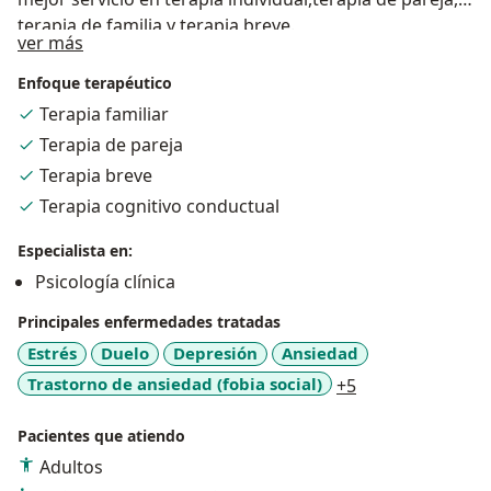
terapia de familia y terapia breve.
Acerca de mí
ver más
Enfoque terapéutico
Terapia familiar
Terapia de pareja
Terapia breve
Terapia cognitivo conductual
Especialista en:
Psicología clínica
Principales enfermedades tratadas
Estrés
Duelo
Depresión
Ansiedad
a11y_sr_more_d
Trastorno de ansiedad (fobia social)
+5
Pacientes que atiendo
Adultos