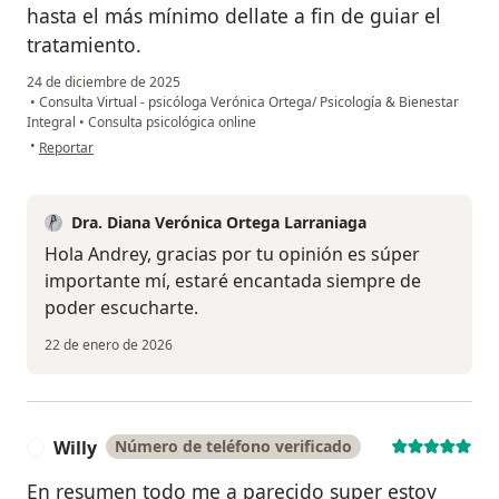
hasta el más mínimo dellate a fin de guiar el
tratamiento.
24 de diciembre de 2025
•
Consulta Virtual - psicóloga Verónica Ortega/ Psicología & Bienestar
Integral
•
Consulta psicológica online
en opinión del usuario Andrey M.
•
Reportar
Dra. Diana Verónica Ortega Larraniaga
Hola Andrey, gracias por tu opinión es súper
importante mí, estaré encantada siempre de
poder escucharte.
22 de enero de 2026
Willy
Número de teléfono verificado
W
En resumen todo me a parecido super estoy