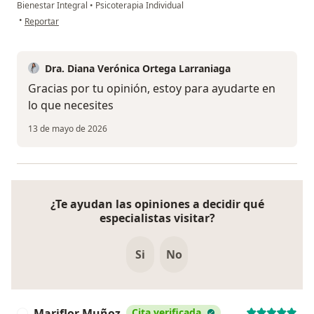
Bienestar Integral
•
Psicoterapia Individual
en opinión del usuario LFR
•
Reportar
Dra. Diana Verónica Ortega Larraniaga
Gracias por tu opinión, estoy para ayudarte en
lo que necesites
13 de mayo de 2026
¿Te ayudan las opiniones a decidir qué
especialistas visitar?
Si
No
Mariflor Muñoz
Cita verificada
M