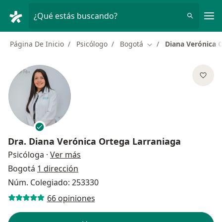
Men
¿Qué estás buscando?
Página De Inicio
Psicólogo
Bogotá
Diana Verónica 
Cambiar de ciudad
Dra.
Diana Verónica Ortega Larraniaga
sobre las especializaciones
Psicóloga
·
Ver más
Bogotá
1 dirección
Núm. Colegiado: 253330
66 opiniones