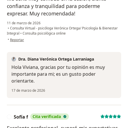
confianza y tranquilidad para poderme
expresar. Muy recomendada!
11 de marzo de 2026
•
Consulta Virtual - psicóloga Verónica Ortega/ Psicología & Bienestar
Integral
•
Consulta psicológica online
en opinión del usuario V Paez
•
Reportar
Dra. Diana Verónica Ortega Larraniaga
Hola Viviana, gracias por tu opinión es muy
importante para mi; es un gusto poder
orientarte.
17 de marzo de 2026
Sofía f
Cita verificada
S