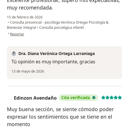
Excelente profesional, superó mis expectativas,
muy recomendada.
15 de febrero de 2026
•
Consulta presencial - psicóloga Verónica Ortega/ Psicología &
Bienestar Integral
•
Consulta psicológica infantil
en opinión del usuario Sofía f
•
Reportar
Dra. Diana Verónica Ortega Larraniaga
Tú opinión es muy importante, gracias
13 de mayo de 2026
Edinzon Avendaño
Cita verificada
E
Muy buena sección, se siente cómodo poder
expresar los sentimientos que se tiene en el
momento