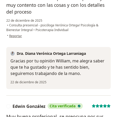
muy contento con las cosas y con los detalles
del proceso
22 de diciembre de 2025
•
Consulta presencial - psicóloga Verónica Ortega/ Psicología &
Bienestar Integral
•
Psicoterapia Individual
en opinión del usuario Willy
•
Reportar
Dra. Diana Verónica Ortega Larraniaga
Gracias por tu opinión William, me alegra saber
que te ha gustado y te has sentido bien,
seguiremos trabajando de la mano.
22 de diciembre de 2025
Edwin González
Cita verificada
E
Muy buena profesional, se preocupa por sus