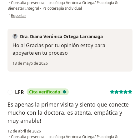
•
Consulta presencial - psicóloga Verónica Ortega/ Psicología &
Bienestar Integral
•
Psicoterapia Individual
en opinión del usuario Deyali Delgado
•
Reportar
Dra. Diana Verónica Ortega Larraniaga
Hola! Gracias por tu opinión estoy para
apoyarte en tu proceso
13 de mayo de 2026
LFR
Cita verificada
L
Es apenas la primer visita y siento que conecte
mucho con la doctora, es atenta, empática y
muy amable!
12 de abril de 2026
•
Consulta presencial - psicóloga Verónica Ortega/ Psicología &