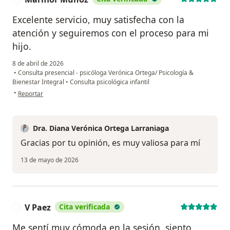
Excelente servicio, muy satisfecha con la
atención y seguiremos con el proceso para mi
hijo.
8 de abril de 2026
•
Consulta presencial - psicóloga Verónica Ortega/ Psicología &
Bienestar Integral
•
Consulta psicológica infantil
en opinión del usuario Mariflor Muñoz
•
Reportar
Dra. Diana Verónica Ortega Larraniaga
Gracias por tu opinión, es muy valiosa para mí
13 de mayo de 2026
V Paez
Cita verificada
V
Me sentí muy cómoda en la sesión, siento