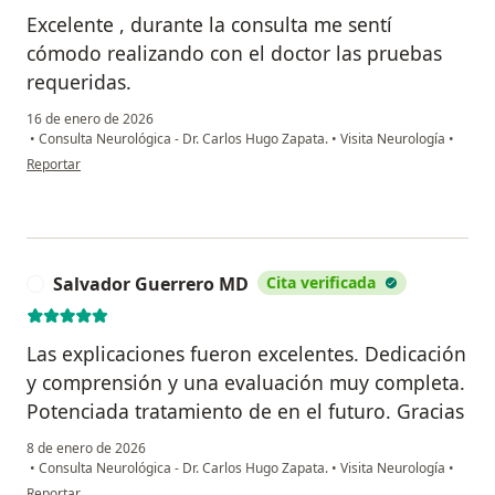
Excelente , durante la consulta me sentí
cómodo realizando con el doctor las pruebas
requeridas.
16 de enero de 2026
•
Consulta Neurológica - Dr. Carlos Hugo Zapata.
•
Visita Neurología
•
en opinión del usuario Juan Payares
Reportar
Salvador Guerrero MD
Cita verificada
S
Las explicaciones fueron excelentes. Dedicación
y comprensión y una evaluación muy completa.
Potenciada tratamiento de en el futuro. Gracias
8 de enero de 2026
•
Consulta Neurológica - Dr. Carlos Hugo Zapata.
•
Visita Neurología
•
en opinión del usuario Salvador Guerrero MD
Reportar