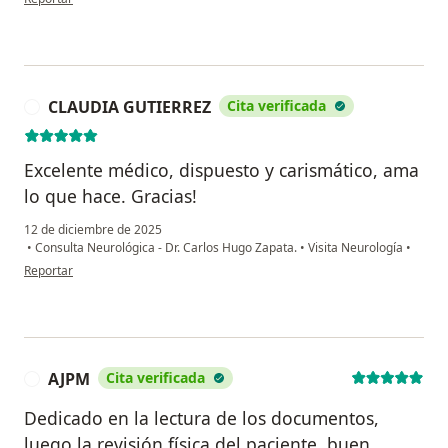
CLAUDIA GUTIERREZ
Cita verificada
C
Excelente médico, dispuesto y carismático, ama
lo que hace. Gracias!
12 de diciembre de 2025
•
Consulta Neurológica - Dr. Carlos Hugo Zapata.
•
Visita Neurología
•
en opinión del usuario CLAUDIA GUTIERREZ
Reportar
AJPM
Cita verificada
A
Dedicado en la lectura de los documentos,
luego la revisión física del paciente, buen