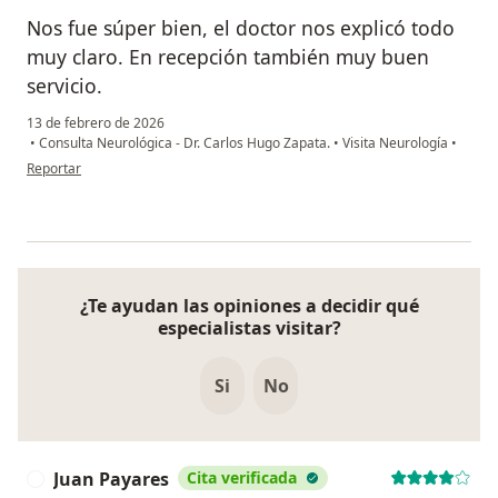
Nos fue súper bien, el doctor nos explicó todo
muy claro. En recepción también muy buen
servicio.
13 de febrero de 2026
•
Consulta Neurológica - Dr. Carlos Hugo Zapata.
•
Visita Neurología
•
en opinión del usuario D.C.g
Reportar
¿Te ayudan las opiniones a decidir qué
especialistas visitar?
Si
No
Juan Payares
Cita verificada
J