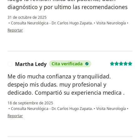
diagnóstico y por ultimo las recomendaciones
31 de octubre de 2025
•
Consulta Neurológica - Dr. Carlos Hugo Zapata.
•
Visita Neurología
•
en opinión del usuario AJPM
Reportar
Martha Ledy
Cita verificada
M
Me dio mucha confianza y tranquilidad.
despejo mis dudas. muy profesional y
dedicado. Compartió su experiencia medica .
18 de septiembre de 2025
•
Consulta Neurológica - Dr. Carlos Hugo Zapata.
•
Visita Neurología
•
en opinión del usuario Martha Ledy
Reportar