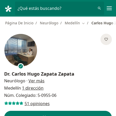
Men
¿Qué estás buscando?
Página De Inicio
Neurólogo
Medellín
Carlos Hugo 
Cambiar de ciudad
Dr.
Carlos Hugo Zapata Zapata
sobre las especializaciones
Neurólogo
·
Ver más
Medellín
1 dirección
Núm. Colegiado: 5-0955-06
51 opiniones