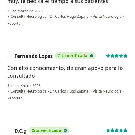
muy, le dedica el tiempo a sus pacientes
13 de marzo de 2026
•
Consulta Neurológica - Dr. Carlos Hugo Zapata.
•
Visita Neurología
•
en opinión del usuario Abigail Muñoz
Reportar
Fernando Lopez
Cita verificada
F
Con alto conocimiento, de gran apoyo para lo
consultado
3 de marzo de 2026
•
Consulta Neurológica - Dr. Carlos Hugo Zapata.
•
Visita Neurología
•
en opinión del usuario Fernando Lopez
Reportar
D.C.g
Cita verificada
D