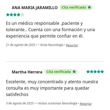
ANA MARIA jARAMILLO
Cita verificada
A
Es un médico responsable ,paciente y
tolerante.. Cuenta con una formación y una
experiencia que permite confiar en él.
en opinión del usuario ANA MA
21 de agosto de 2025
•
•
Visita Neurología
•
Reportar
Martha Herrera
Cita verificada
M
Excelente, muy concentrado y atento nuestra
consulta es muy importante para quedar
satisfechos
en opinión del usuari
3 de agosto de 2025
•
•
Visitas sucesivas Neurología
•
Reportar