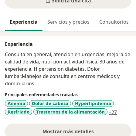
Solicita una cita
Experiencia
Servicios y precios
Consultorios
Experiencia
Consulta en general, atencion en urgencias, mejora de
calidad de vida, nutrición actividad física. 30 años de
experiencia. Hipertension diabetes, Dolor
lumbar.Manejos de consulta en centros médicos y
domiciliarios.
Principales enfermedades tratadas
Anemia
Dolor de cabeza
Hyperlipidemia
a11y_sr
Resfriado
Trastornos de la alimentación
+27
Mostrar más detalles
sobre la experiencia