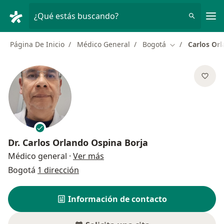
Men
¿Qué estás buscando?
Página De Inicio
Médico General
Bogotá
Carlos Or
Cambiar de ciu
Dr.
Carlos Orlando Ospina Borja
sobre las especializaciones
Médico general
·
Ver más
Bogotá
1 dirección
Información de contacto