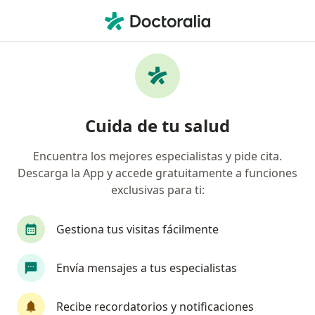
Men
Cali, Valle del Cauca
Filtros
• 1
Seguro
Mapa
Centros médicos en Cali
Cuida de tu salud
Encuentra los mejores especialistas y pide cita.
¿Qué especialidad estás buscando?
Descarga la App y accede gratuitamente a funciones
Fisioterapeuta
Psicólogo
Radiólogo
exclusivas para ti:
Gestiona tus visitas fácilmente
Envía mensajes a tus especialistas
Recibe recordatorios y notificaciones