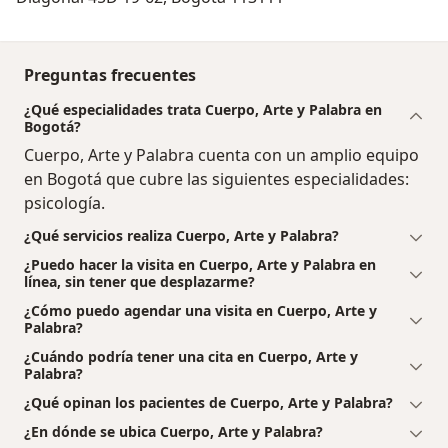
tal razón, en Cuerpo, Arte y Palabra, entendemos que
la posibilidad de cambio real para las personas, surge
de una transformación de la vida del pensar, sentir y
Preguntas frecuentes
querer.
¿Qué especialidades trata Cuerpo, Arte y Palabra en
Nuestras herramientas:
Bogotá?
cuentos y narraciones, arcilla y color, sensacion,
Cuerpo, Arte y Palabra cuenta con un amplio equipo
movimiento y conciencia. En estos se encuentra la
en Bogotá que cubre las siguientes especialidades:
posibilidad de reevaluar las propias experiencias y
psicología.
llegar a nuevos significados de vida.
Nuestra formación base es psicología cognitiva
¿Qué servicios realiza Cuerpo, Arte y Palabra?
conductual, con pregrado en la Universidad Nacional
¿Puedo hacer la visita en Cuerpo, Arte y Palabra en
de Colombia, y especializaciones y cursos en otras
línea, sin tener que desplazarme?
Universidades e Instituciones especializadas. Líneas de
¿Cómo puedo agendar una visita en Cuerpo, Arte y
Intervención
Palabra?
En Cuerpo, Arte y Palabra, realizamos procesos de
¿Cuándo podría tener una cita en Cuerpo, Arte y
Palabra?
intervención individual y grupal. La terapia individual
se realiza en consultorio cerrado, bajo el
¿Qué opinan los pacientes de Cuerpo, Arte y Palabra?
acompañamiento de un terapeuta. En esta modalidad
¿En dónde se ubica Cuerpo, Arte y Palabra?