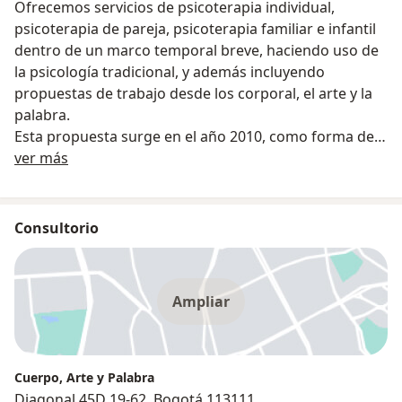
Ofrecemos servicios de psicoterapia individual,
psicoterapia de pareja, psicoterapia familiar e infantil
dentro de un marco temporal breve, haciendo uso de
la psicología tradicional, y además incluyendo
propuestas de trabajo desde los corporal, el arte y la
palabra.
Esta propuesta surge en el año 2010, como forma de
Sobre nosotros
integrar tres líneas de trabajo que veníamos
ver más
desarrollando de manera independiente como
terapeutas. ¿Bajo que comprensión? El ser del hombre
piensa, siente y hace. Un trabajo terapéutico que solo
Consultorio
se dirige al pensar, olvida que el ser humano también
siente y actúa en el mundo. Un enfoque terapéutico
que se dirige solo al sentir, olvida que el hombre
Ampliar
reflexiona su experiencia y busca un sentido a ésta, y
desde esta comprensión actúa en el mundo. Por
último, una terapia que apela sólo a la voluntad del
hombre, olvida que la voluntad tiene un motivo, y que
Cuerpo, Arte y Palabra
una voluntad sin motivo, es una voluntad ciega. Por
Diagonal 45D 19-62, Bogotá 113111