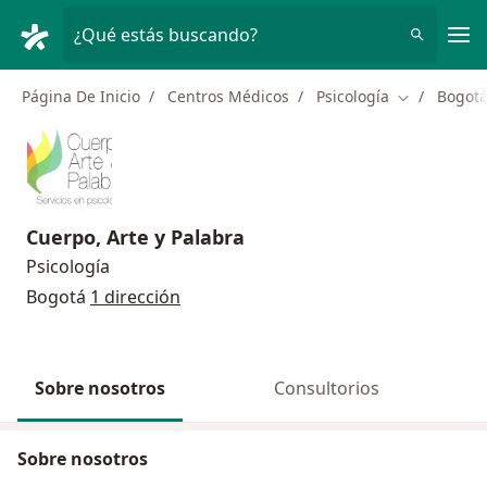
Men
¿Qué estás buscando?
Página De Inicio
Centros Médicos
Psicología
Bogot
Cambiar de 
Cuerpo, Arte y Palabra
Psicología
Bogotá
1 dirección
Sobre nosotros
Consultorios
Sobre nosotros