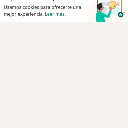
Usamos cookies para ofrecerte una
mejor experiencia.
Leer más
.
Servicio
Privacidad y cookies
Quiénes somos
Contacto
Empleos
Nuevas posiciones
Términos y condiciones
Para los pacientes
Especialistas
Clínicas
Pregunta al Experto
Medicamentos
Servicios
Enfermedades