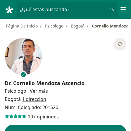
Men
¿Qué estás buscando?
Página De Inicio
Psicólogo
Bogotá
Cornelio Mendoza 
Dr.
Cornelio Mendoza Ascencio
sobre las especializaciones
Psicólogo
·
Ver más
Bogotá
1 dirección
Núm. Colegiado: 201526
107 opiniones