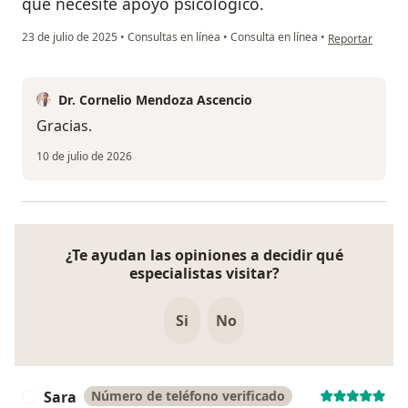
que necesite apoyo psicológico.
en opinión del 
23 de julio de 2025
•
Consultas en línea
•
Consulta en línea
•
Reportar
Dr. Cornelio Mendoza Ascencio
Gracias.
10 de julio de 2026
¿Te ayudan las opiniones a decidir qué
especialistas visitar?
Si
No
Sara
Número de teléfono verificado
S