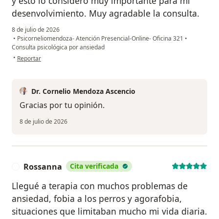
y esto lo considero muy importante para mi
desenvolvimiento. Muy agradable la consulta.
8 de julio de 2026
•
Psicorneliomendoza- Atención Presencial-Online- Oficina 321
•
Consulta psicológica por ansiedad
en opinión del usuario Jibelle
•
Reportar
Dr. Cornelio Mendoza Ascencio
Gracias por tu opinión.
8 de julio de 2026
Rossanna
Cita verificada
R
Llegué a terapia con muchos problemas de
ansiedad, fobia a los perros y agorafobia,
situaciones que limitaban mucho mi vida diaria.