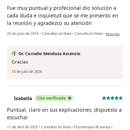
Fue muy puntual y profecional dio solución a
cada duda e inquietud que se me presento en
la reunión y agradezco su atención
en opinión del 
26 de junio de 2025
•
Consultas en línea
•
Consulta en línea
•
Reportar
Dr. Cornelio Mendoza Ascencio
Gracias
10 de julio de 2026
Isabella
Cita verificada
I
Puntual, claro en sus explicaciones, dispuesto a
escuchar
11 de abril de 2025
•
Consultas en línea
•
Psicoterapia de pareja
•