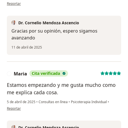
en opinión del usuario Isabella
Reportar
Dr. Cornelio Mendoza Ascencio
Gracias por su opinión, espero sigamos
avanzando
11 de abril de 2025
Maria
Cita verificada
M
Estamos empezando y me gusta mucho como
me explica cada cosa.
5 de abril de 2025
•
Consultas en línea
•
Psicoterapia Individual
•
en opinión del usuario Maria
Reportar
Dr. Cornelio Mendoza Ascencio