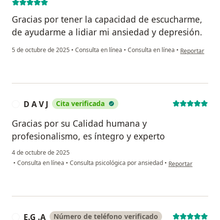
Gracias por tener la capacidad de escucharme,
de ayudarme a lidiar mi ansiedad y depresión.
en opinión del
5 de octubre de 2025
•
Consulta en línea
•
Consulta en línea
•
Reportar
D A V J
Cita verificada
D
Gracias por su Calidad humana y
profesionalismo, es íntegro y experto
4 de octubre de 2025
en opinión del usua
•
Consulta en línea
•
Consulta psicológica por ansiedad
•
Reportar
E.G .A
Número de teléfono verificado
E