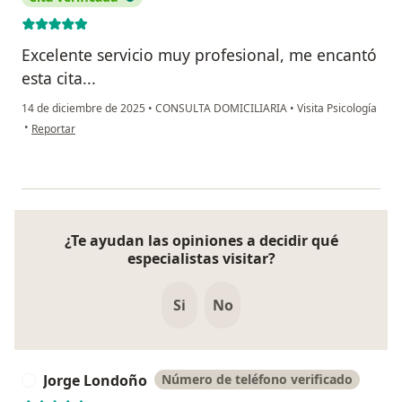
Excelente servicio muy profesional, me encantó
esta cita...
14 de diciembre de 2025
•
CONSULTA DOMICILIARIA
•
Visita Psicología
en opinión del usuario Melissa Montoya Chavarriaga
•
Reportar
¿Te ayudan las opiniones a decidir qué
especialistas visitar?
Si
No
Jorge Londoño
Número de teléfono verificado
J