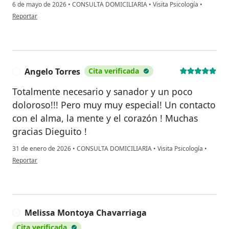
6 de mayo de 2026
•
CONSULTA DOMICILIARIA
•
Visita Psicología
•
en opinión del usuario Santiago Franco Gomez
Reportar
Angelo Torres
Cita verificada
A
Totalmente necesario y sanador y un poco
doloroso!!! Pero muy muy especial! Un contacto
con el alma, la mente y el corazón ! Muchas
gracias Dieguito !
31 de enero de 2026
•
CONSULTA DOMICILIARIA
•
Visita Psicología
•
en opinión del usuario Angelo Torres
Reportar
Melissa Montoya Chavarriaga
M
Cita verificada