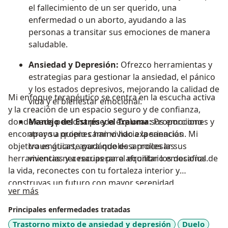
el fallecimiento de un ser querido, una
enfermedad o un aborto, ayudando a las
personas a transitar sus emociones de manera
saludable.
Ansiedad y Depresión:
Ofrezco herramientas y
estrategias para gestionar la ansiedad, el pánico
y los estados depresivos, mejorando la calidad de
Mi enfoque terapéutico se centra en la escucha activa
vida y el bienestar emocional.
y la creación de un espacio seguro y de confianza,
donde cada persona pueda explorar sus emociones y
Manejo del Estrés y el Trauma:
Proporciono
encontrar su propio camino hacia la sanación. Mi
apoyo a quienes han vivido experiencias
objetivo es guiarte para que desarrolles las
traumáticas, ayudándoles a procesar sus
herramientas necesarias para afrontar los desafíos de
vivencias y a recuperar el equilibrio emocional.
la vida, reconectes con tu fortaleza interior y
construyas un futuro con mayor serenidad.
Acerca de mí
ver más
Principales enfermedades tratadas
Trastorno mixto de ansiedad y depresión
Duelo