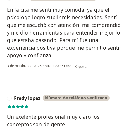
En la cita me sentí muy cómoda, ya que el
psicólogo logró suplir mis necesidades. Sentí
que me escuchó con atención, me comprendió
y me dio herramientas para entender mejor lo
que estaba pasando. Para mí fue una
experiencia positiva porque me permitió sentir
apoyo y confianza.
en opinión del usuario E.G .A
3 de octubre de 2025
•
otro lugar
•
Otro
•
Reportar
Fredy lopez
Número de teléfono verificado
F
Un exelente profesional muy claro los
conceptos son de gente