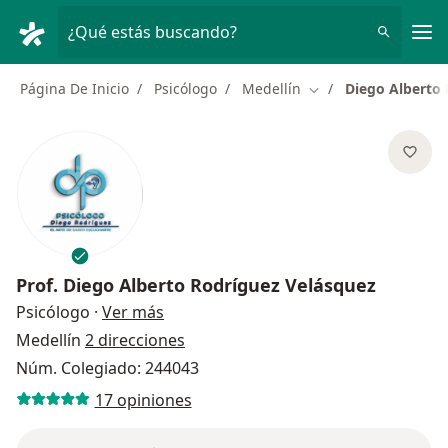
Men
¿Qué estás buscando?
Página De Inicio
Psicólogo
Medellín
Diego Alberto
Cambiar de ciudad
Prof.
Diego Alberto Rodríguez Velásquez
sobre las especializaciones
Psicólogo
·
Ver más
Medellín
2 direcciones
Núm. Colegiado: 244043
17 opiniones