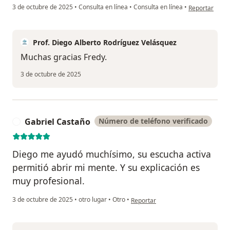
en opinión del
3 de octubre de 2025
•
Consulta en línea
•
Consulta en línea
•
Reportar
Prof. Diego Alberto Rodríguez Velásquez
Muchas gracias Fredy.
3 de octubre de 2025
Gabriel Castaño
Número de teléfono verificado
G
Diego me ayudó muchísimo, su escucha activa
permitió abrir mi mente. Y su explicación es
muy profesional.
en opinión del usuario Gabriel Cas
3 de octubre de 2025
•
otro lugar
•
Otro
•
Reportar