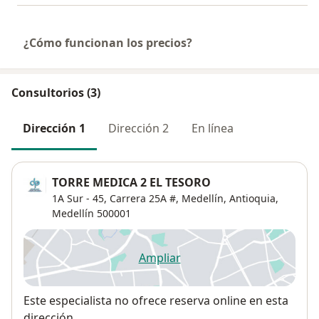
¿Cómo funcionan los precios?
Consultorios (3)
Dirección 1
Dirección 2
En línea
TORRE MEDICA 2 EL TESORO
1A Sur - 45, Carrera 25A #, Medellín, Antioquia,
Medellín
500001
Ampliar
se abre en una nueva pestañ
Disponibilidad
Este especialista no ofrece reserva online en esta
dirección