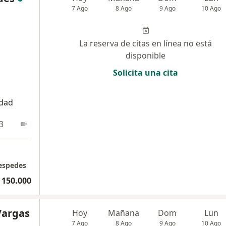
7 Ago
8 Ago
9 Ago
10 Ago
La reserva de citas en línea no está
disponible
Solicita una cita
idad
3
En línea
Cespedes
 150.000
Vargas
Hoy
Mañana
Dom
Lun
7 Ago
8 Ago
9 Ago
10 Ago