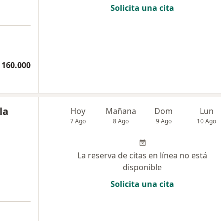
Solicita una cita
a
 160.000
la
Hoy
Mañana
Dom
Lun
7 Ago
8 Ago
9 Ago
10 Ago
La reserva de citas en línea no está
disponible
Solicita una cita
a