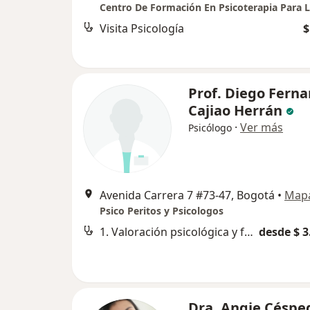
Visita Psicología
$
Prof. Diego Fern
Cajiao Herrán
·
Ver más
Psicólogo
Avenida Carrera 7 #73-47, Bogotá
•
Map
Psico Peritos y Psicologos
1. Valoración psicológica y forense
desde $ 3
Dra. Angie Céspe