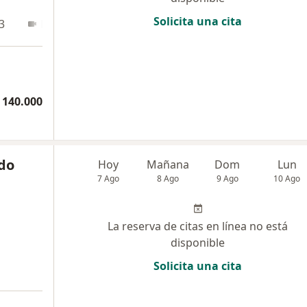
Solicita una cita
3
En línea
 140.000
ado
Hoy
Mañana
Dom
Lun
7 Ago
8 Ago
9 Ago
10 Ago
La reserva de citas en línea no está
disponible
Solicita una cita