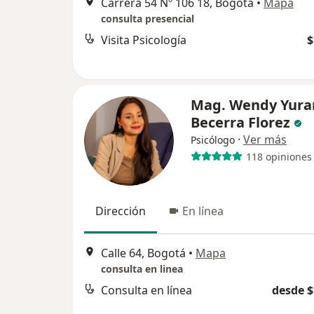
Carrera 54 Nº 106 18, Bogotá
•
Mapa
consulta presencial
Visita Psicología
$
Mag. Wendy Yura
Becerra Florez
·
Ver más
Psicólogo
118 opiniones
Dirección
En línea
Calle 64, Bogotá
•
Mapa
consulta en linea
Consulta en línea
desde $