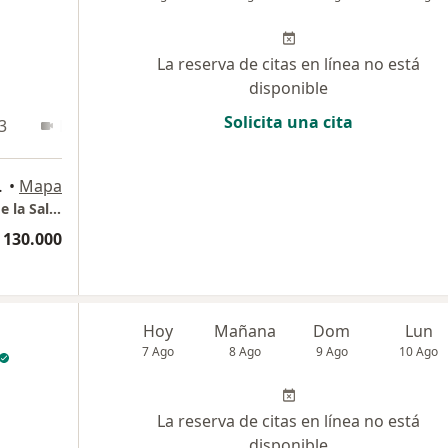
La reserva de citas en línea no está
disponible
Solicita una cita
3
En línea
a 70 # 22 -35, Bogotá
•
Mapa
Dra. Aura Isabel Vargas Psicóloga Clínica y de la Salud -Consulta virtual Bogotá
 130.000
Hoy
Mañana
Dom
Lun
7 Ago
8 Ago
9 Ago
10 Ago
La reserva de citas en línea no está
disponible