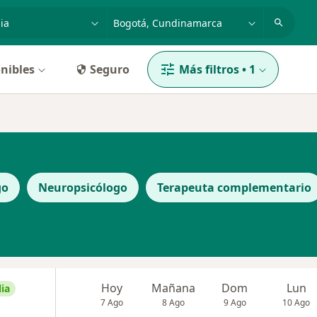
dad, enfermedad o nombre
p. ej. Bogotá
nibles
Seguro
Más filtros
•
1
go
Neuropsicólogo
Terapeuta complementario
Hoy
Mañana
Dom
Lun
ia
7 Ago
8 Ago
9 Ago
10 Ago
a