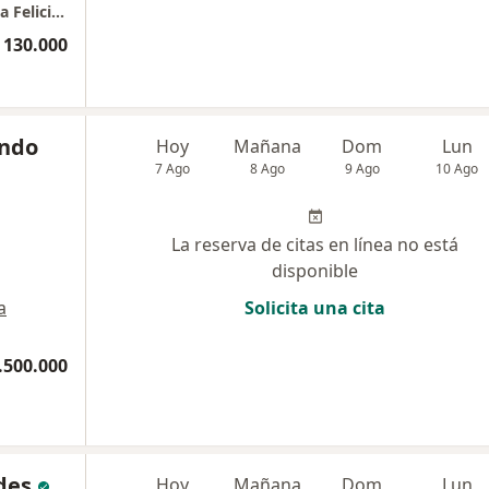
Centro De Formación En Psicoterapia Para La Felicidad Colectiva S.A.S.
 130.000
ando
Hoy
Mañana
Dom
Lun
7 Ago
8 Ago
9 Ago
10 Ago
La reserva de citas en línea no está
disponible
a
Solicita una cita
.500.000
des
Hoy
Mañana
Dom
Lun