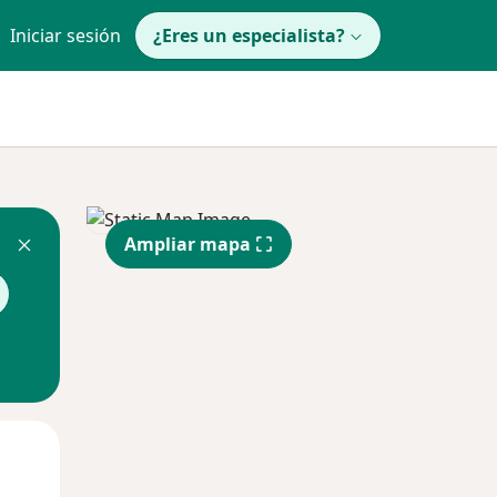
Iniciar sesión
¿Eres un especialista?
Ampliar mapa
Mar
Mié
Jue
11 Ago
12 Ago
13 Ago