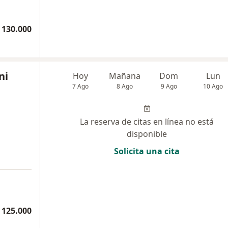
 130.000
ni
Hoy
Mañana
Dom
Lun
7 Ago
8 Ago
9 Ago
10 Ago
La reserva de citas en línea no está
disponible
Solicita una cita
 125.000