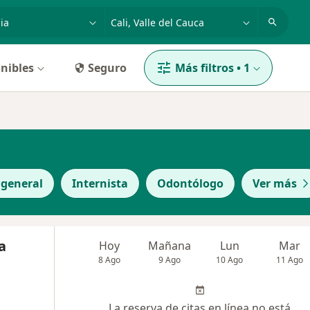
dad, enfermedad o nombre
p. ej. Bogotá
nibles
Seguro
Más filtros
•
1
 general
Internista
Odontólogo
Ver más
a
Hoy
Mañana
Lun
Mar
8 Ago
9 Ago
10 Ago
11 Ago
La reserva de citas en línea no está