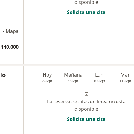
disponible
Solicita una cita
•
Mapa
 140.000
llo
Hoy
Mañana
Lun
Mar
8 Ago
9 Ago
10 Ago
11 Ago
La reserva de citas en línea no está
disponible
Solicita una cita