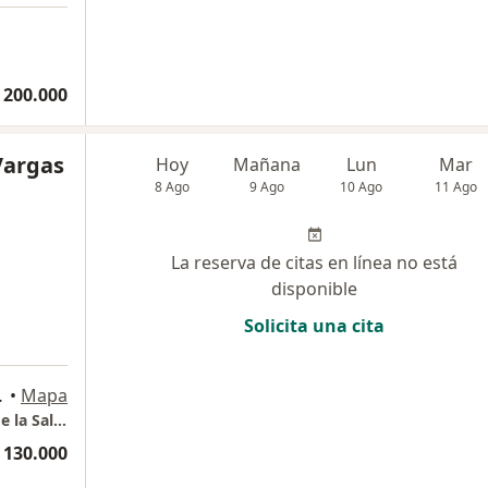
 200.000
Vargas
Hoy
Mañana
Lun
Mar
8 Ago
9 Ago
10 Ago
11 Ago
La reserva de citas en línea no está
disponible
Solicita una cita
idades., Cali
•
Mapa
Dra. Aura Isabel Vargas Psicóloga Clínica y de la Salud - Consultorio en línea Cali
 130.000