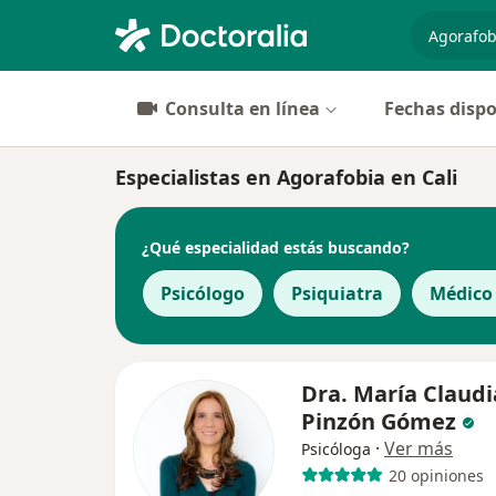
especiali
Consulta en línea
Fechas dispo
Especialistas en Agorafobia en Cali
¿Qué especialidad estás buscando?
Psicólogo
Psiquiatra
Médico
Dra. María Claudi
Pinzón Gómez
·
Ver más
Psicóloga
20 opiniones