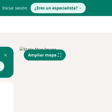
Iniciar sesión
¿Eres un especialista?
Ampliar mapa
Mié
Jue
Vie
12 Ago
13 Ago
14 Ago