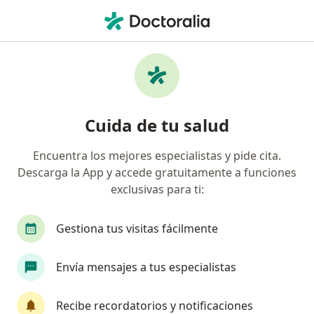
Men
Inestabilidad Sexual O De Pareja • Bogotá, Cundinamarca
Filtros
• 1
Seguro
Mapa
Especialistas en Inestabilidad sexual o de
Cuida de tu salud
pareja en Bogotá
Encuentra los mejores especialistas y pide cita.
Descarga la App y accede gratuitamente a funciones
¿Qué especialidad estás buscando?
exclusivas para ti:
Psicólogo
Sexólogo
Neuropsicólogo
Gestiona tus visitas fácilmente
Envía mensajes a tus especialistas
Recibe recordatorios y notificaciones