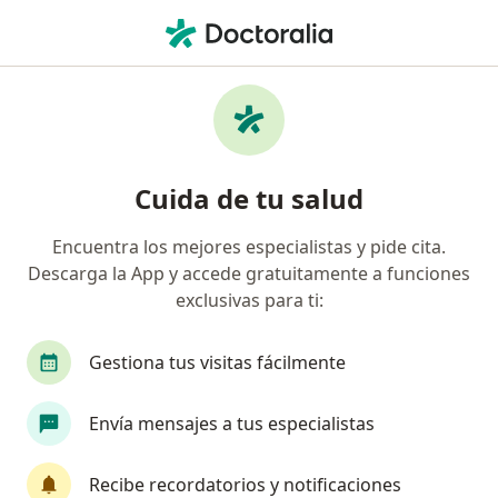
Men
Insatisfacción Personal • Bogotá, Cundinamarca
Filtros
• 1
Seguro
Mapa
Especialistas en Insatisfacción personal en
Cuida de tu salud
Bogotá
Encuentra los mejores especialistas y pide cita.
Descarga la App y accede gratuitamente a funciones
¿Qué especialidad estás buscando?
exclusivas para ti:
Psicólogo
Neuropsicólogo
Sexólogo
Gestiona tus visitas fácilmente
Envía mensajes a tus especialistas
Recibe recordatorios y notificaciones