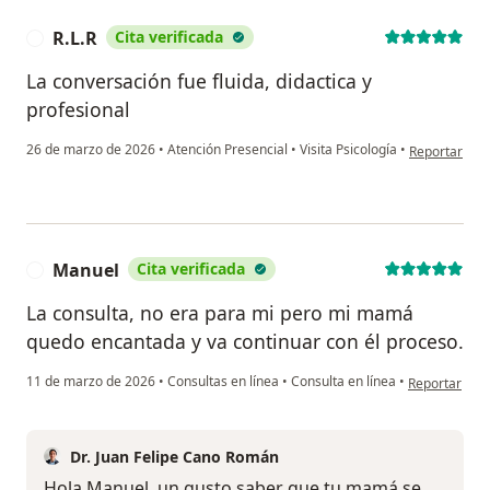
R.L.R
Cita verificada
R
La conversación fue fluida, didactica y
profesional
en opinión de
26 de marzo de 2026
•
Atención Presencial
•
Visita Psicología
•
Reportar
Manuel
Cita verificada
M
La consulta, no era para mi pero mi mamá
quedo encantada y va continuar con él proceso.
en opinión de
11 de marzo de 2026
•
Consultas en línea
•
Consulta en línea
•
Reportar
Dr. Juan Felipe Cano Román
Hola Manuel, un gusto saber que tu mamá se