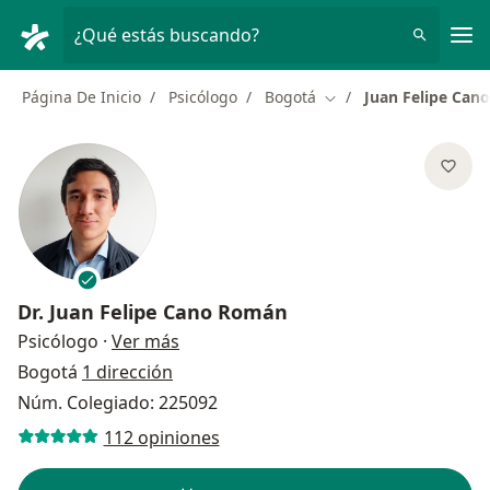
Men
¿Qué estás buscando?
Página De Inicio
Psicólogo
Bogotá
Juan Felipe Can
Cambiar de ciudad
Dr.
Juan Felipe Cano Román
sobre las especializaciones
Psicólogo
·
Ver más
Bogotá
1 dirección
Núm. Colegiado: 225092
112 opiniones