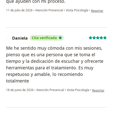
que ayuden con mi proceso.
en opinión del 
11 de julio de 2026
•
Atención Presencial
•
Visita Psicología
•
Reportar
Daniela
Cita verificada
D
Me he sentido muy cómoda con mis sesiones,
pienso que es una persona que se toma el
tiempo y la dedicación de escuchar y ofrecerte
herramientas para el tratamiento. Es muy
respetuoso y amable, lo recomiendo
totalmente
en opinión del
18 de junio de 2026
•
Atención Presencial
•
Visita Psicología
•
Reportar