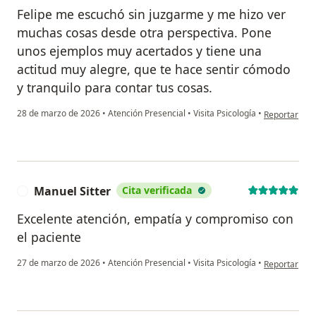
Felipe me escuchó sin juzgarme y me hizo ver
muchas cosas desde otra perspectiva. Pone
unos ejemplos muy acertados y tiene una
actitud muy alegre, que te hace sentir cómodo
y tranquilo para contar tus cosas.
en opinión de
28 de marzo de 2026
•
Atención Presencial
•
Visita Psicología
•
Reportar
Manuel Sitter
Cita verificada
M
Excelente atención, empatía y compromiso con
el paciente
en opinión de
27 de marzo de 2026
•
Atención Presencial
•
Visita Psicología
•
Reportar