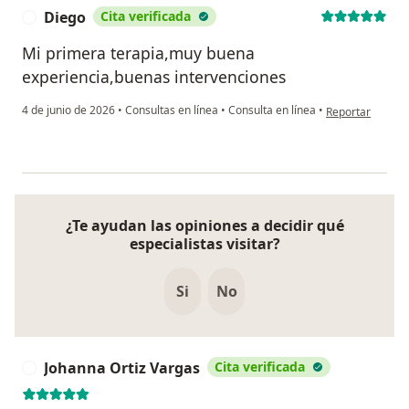
Diego
Cita verificada
D
Mi primera terapia,muy buena
experiencia,buenas intervenciones
en opinión del u
4 de junio de 2026
•
Consultas en línea
•
Consulta en línea
•
Reportar
¿Te ayudan las opiniones a decidir qué
especialistas visitar?
Si
No
Johanna Ortiz Vargas
Cita verificada
J