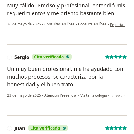
Muy cálido. Preciso y profesional, entendió mis
requerimientos y me orientó bastante bien
en opinión del
26 de mayo de 2026
•
Consultas en línea
•
Consulta en línea
•
Reportar
Sergio
Cita verificada
S
Un muy buen profesional, me ha ayudado con
muchos procesos, se caracteriza por la
honestidad y el buen trato.
en opinión del
23 de mayo de 2026
•
Atención Presencial
•
Visita Psicología
•
Reportar
Juan
Cita verificada
J