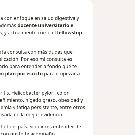
ta con enfoque en salud digestiva y
 además
docente universitario e
s
, y actualmente curso el
fellowship
de la consulta con más dudas que
licación. Por eso mi consulta es
sario para entender a fondo qué te
 un
plan por escrito
para empezar a
tis, Helicobacter pylori, colon
treñimiento, hígado graso, obesidad y
nemia y fatiga persistente, entre otros.
sada en la mejor evidencia.
 todo el país. Si quieres entender de
, con gusto te acompaño.