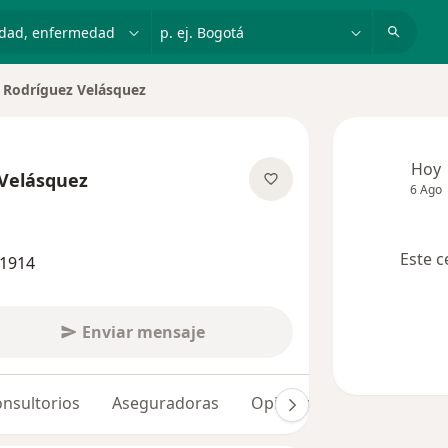
dad, enfermedad o nombre
p. ej. Bogotá
 Rodríguez Velásquez
e ciudad
Hoy
 Velásquez
6 Ago
e las especializaciones
Este c
21914
Enviar mensaje
nsultorios
Aseguradoras
Opiniones