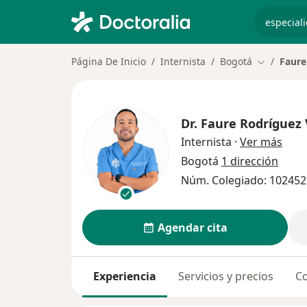
especiali
Página De Inicio
Internista
Bogotá
Faure
Cambiar d
Dr.
Faure Rodríguez
sobr
Internista
·
Ver más
Bogotá
1 dirección
Núm. Colegiado: 10245
Agendar cita
Experiencia
Servicios y precios
Co