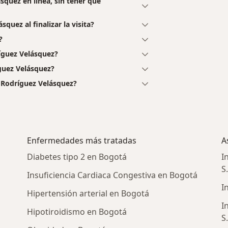
squez en línea, sin tener que
quez al finalizar la visita?
?
íguez Velásquez?
guez Velásquez?
 Rodríguez Velásquez?
Enfermedades más tratadas
A
Diabetes tipo 2 en Bogotá
I
S
Insuficiencia Cardiaca Congestiva en Bogotá
I
Hipertensión arterial en Bogotá
I
Hipotiroidismo en Bogotá
S