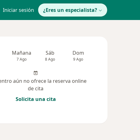
Iniciar sesión
¿Eres un especialista?
Mañana
Sáb
Dom
Lun
Mar
7 Ago
8 Ago
9 Ago
10 Ago
11 Ag
entro aún no ofrece la reserva online
de cita
Solicita una cita