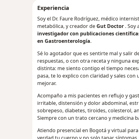
Experiencia
Soy el Dr. Faure Rodríguez, médico internis
metabólica, y creador de
Gut Doctor
. Soy
investigador con publicaciones científica
en Gastroenterología
.
Sé lo agotador que es sentirte mal y salir 
respuestas, o con otra receta y ninguna exp
distinta: me siento contigo el tiempo nece
pasa, te lo explico con claridad y sales con
mejorar.
Acompaño a mis pacientes en reflujo y gastri
irritable, distensión y dolor abdominal, es
sobrepeso, diabetes, tiroides, colesterol, a
Siempre con un trato cercano y medicina ba
Atiendo presencial en Bogotá y virtual para
verdad tu cuerpo y no solo tapar síntomas