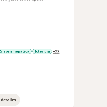
a11y_sr_more_diseases
Cirrosis hepática
Ictericia
+23
detalles
bre la experiencia