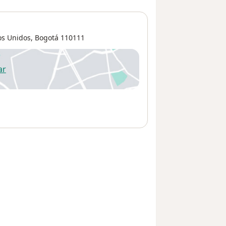
os Unidos
,
Bogotá
110111
ar
 abre en una nueva pestaña