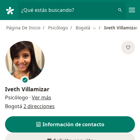
Men
¿Qué estás buscando?
Página De Inicio
Psicólogo
Bogotá
Iveth Villamizar
Cambiar de ciudad
Iveth Villamizar
sobre las especializaciones
Psicólogo
·
Ver más
Bogotá
2 direcciones
Información de contacto