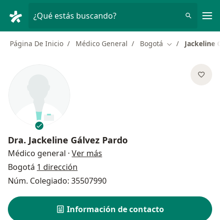
Men
¿Qué estás buscando?
Página De Inicio
Médico General
Bogotá
Jackeline 
Cambiar de ciu
Dra.
Jackeline Gálvez Pardo
sobre las especializaciones
Médico general
·
Ver más
Bogotá
1 dirección
Núm. Colegiado: 35507990
Información de contacto