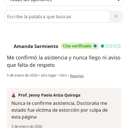
Busca en opiniones
Amanda Sarmiento
Cita verificada
A
Me confirmó la asistencia y nunca llego ni aviso
que falta de respeto
en opinión del usuario Amanda Sarm
5 de enero de 2026
•
otro lugar
•
Otro
•
Reportar
Prof. Jenny Paola Ariza Quiroga
Nunca te confirme asistencia, Doctoralia me
estado fue víctima de estorción por culpa de
esta página
5 de enero de 2026