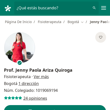
Men
¿Qué estás buscando?
Página De Inicio
Fisioterapeuta
Bogotá
Jenny Paola
Cambiar de ciud
Prof.
Jenny Paola Ariza Quiroga
sobre las especializaciones
Fisioterapeuta
·
Ver más
Bogotá
1 dirección
Núm. Colegiado: 1019069194
24 opiniones