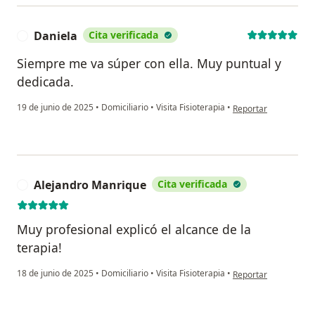
Daniela
Cita verificada
D
Siempre me va súper con ella. Muy puntual y
dedicada.
en opinión del usuar
19 de junio de 2025
•
Domiciliario
•
Visita Fisioterapia
•
Reportar
Alejandro Manrique
Cita verificada
A
Muy profesional explicó el alcance de la
terapia!
en opinión del usuar
18 de junio de 2025
•
Domiciliario
•
Visita Fisioterapia
•
Reportar