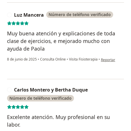
Luz Mancera
Número de teléfono verificado
L
Muy buena atención y explicaciones de toda
clase de ejercicios, e mejorado mucho con
ayuda de Paola
en opinión del us
8 de junio de 2025
•
Consulta Online
•
Visita Fisioterapia
•
Reportar
Carlos Montero y Bertha Duque
C
Número de teléfono verificado
Excelente atención. Muy profesional en su
labor.