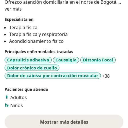
Ofrezco atención domiciliaria en el norte de Bogotá,
Acerca de mí
brindando comodidad, calidad y confianza en cada
ver más
sesión. Estoy aquí para ayudarte a sentirte mejor y
Especialista en:
recuperar tu calidad de vida.
Terapia física
Terapia física y respiratoria
Acondicionamiento físico
Principales enfermedades tratadas
Capsulitis adhesiva
Causalgia
Distonía Focal
Dolor crónico de cuello
a11y_sr
Dolor de cabeza por contracción muscular
+38
Pacientes que atiendo
Adultos
Niños
Mostrar más detalles
sobre la experiencia