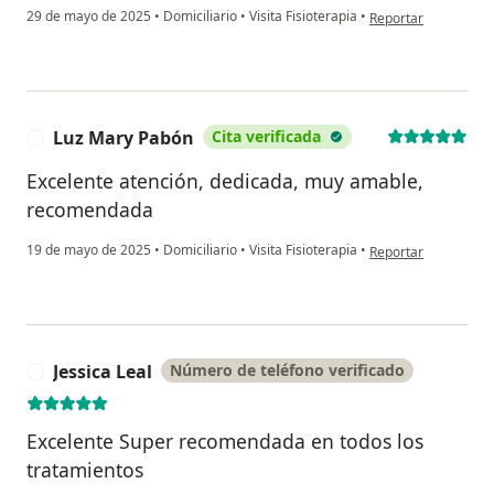
en opinión del usua
29 de mayo de 2025
•
Domiciliario
•
Visita Fisioterapia
•
Reportar
Luz Mary Pabón
Cita verificada
L
Excelente atención, dedicada, muy amable,
recomendada
en opinión del usua
19 de mayo de 2025
•
Domiciliario
•
Visita Fisioterapia
•
Reportar
Jessica Leal
Número de teléfono verificado
J
Excelente Super recomendada en todos los
tratamientos