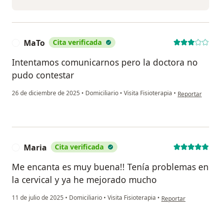
MaTo
Cita verificada
M
Intentamos comunicarnos pero la doctora no
pudo contestar
en opinión del 
26 de diciembre de 2025
•
Domiciliario
•
Visita Fisioterapia
•
Reportar
Maria
Cita verificada
M
Me encanta es muy buena!! Tenía problemas en
la cervical y ya he mejorado mucho
en opinión del usuari
11 de julio de 2025
•
Domiciliario
•
Visita Fisioterapia
•
Reportar