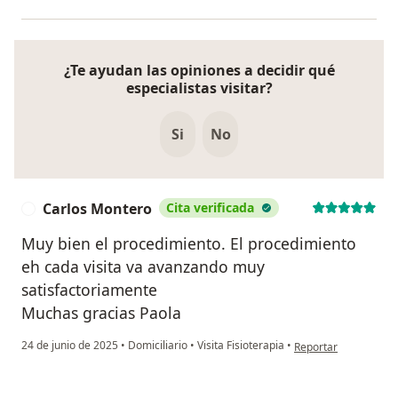
¿Te ayudan las opiniones a decidir qué
especialistas visitar?
Si
No
Carlos Montero
Cita verificada
C
Muy bien el procedimiento. El procedimiento
eh cada visita va avanzando muy
satisfactoriamente
Muchas gracias Paola
en opinión del usuar
24 de junio de 2025
•
Domiciliario
•
Visita Fisioterapia
•
Reportar