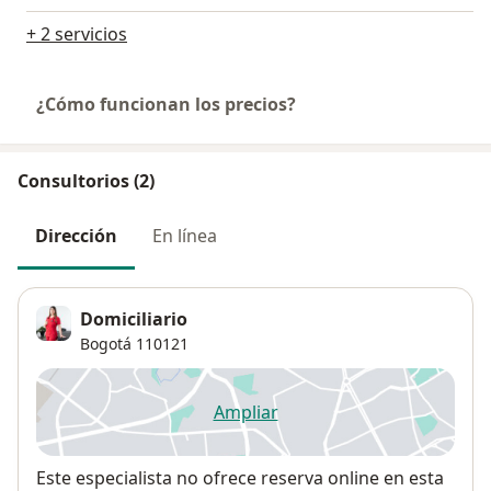
+ 2 servicios
¿Cómo funcionan los precios?
Consultorios (2)
Dirección
En línea
Domiciliario
Bogotá
110121
Ampliar
se abre en una nueva pestañ
Disponibilidad
Este especialista no ofrece reserva online en esta