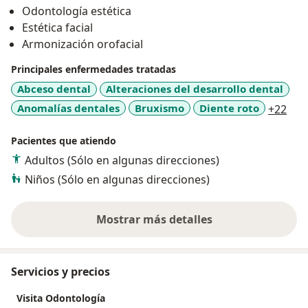
Cada miembro de nuestro equipo trabaja con un alto
Odontología estética
nivel de dedicación, para brindarte una atención
Estética facial
cercana, profesional y de la más alta calidad.
Armonización orofacial
Principales enfermedades tratadas
Abceso dental
Alteraciones del desarrollo dental
a11
Anomalías dentales
Bruxismo
Diente roto
+22
Pacientes que atiendo
Adultos (Sólo en algunas direcciones)
Niños (Sólo en algunas direcciones)
Mostrar más detalles
sobre la experiencia
Servicios y precios
Visita Odontología