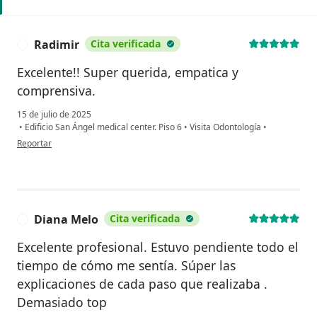
Radimir
Cita verificada
R
Excelente!! Super querida, empatica y
comprensiva.
15 de julio de 2025
•
Edificio San Ángel medical center. Piso 6
•
Visita Odontología
•
en opinión del usuario Radimir
Reportar
Diana Melo
Cita verificada
D
Excelente profesional. Estuvo pendiente todo el
tiempo de cómo me sentía. Súper las
explicaciones de cada paso que realizaba .
Demasiado top