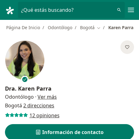
Men
¿Qué estás buscando?
Página De Inicio
Odontólogo
Bogotá
Karen Parra
Cambiar de ciudad
Dra.
Karen Parra
sobre las especializaciones
Odontólogo
·
Ver más
Bogotá
2 direcciones
12 opiniones
Información de contacto