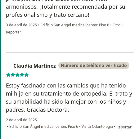
armoniosos. ¡Totalmente recomendada por su
profesionalismo y trato cercano!
3 de abril de 2025
•
Edificio San Ángel medical center. Piso 6
•
Otro
•
en opinión del usuario María Sandoval
Reportar
Claudia Martínez
Número de teléfono verificado
C
Estoy fascinada con las cambios que ha tenido
mi hija en su tratamiento de ortopedia. El trato y
su amabilidad ha sido la mejor con los niños y
padres. Gracias Doctora.
2 de abril de 2025
en opinión de
•
Edificio San Ángel medical center. Piso 6
•
Visita Odontología
•
Reportar