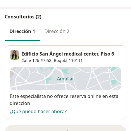
Consultorios (2)
Dirección 1
Dirección 2
Edificio San Ángel medical center. Piso 6
Calle 126 #7-58,
Bogotá
110111
Ampliar
se abre en una nueva pestañ
Disponibilidad
Este especialista no ofrece reserva online en esta
dirección
¿Qué puedo hacer ahora?