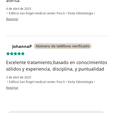
atenta.
4 de abril de 2025
•
Edificio San Ángel medical center. Piso 6
•
Visita Odontología
•
en opinión del usuario Jair Acero
Reportar
JohannaP
Número de teléfono verificado
J
Excelente tratamiento,basado en conocimientos
sólidos y experiencia, disciplina, y puntualidad
3 de abril de 2025
•
Edificio San Ángel medical center. Piso 6
•
Visita Odontología
•
en opinión del usuario JohannaP
Reportar