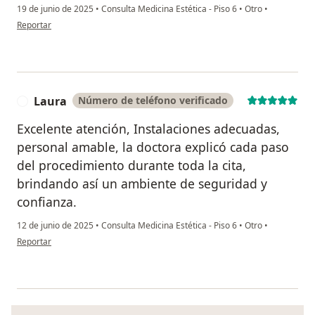
19 de junio de 2025
•
Consulta Medicina Estética - Piso 6
•
Otro
•
en opinión del usuario Diana Melo
Reportar
Laura
Número de teléfono verificado
L
Excelente atención, Instalaciones adecuadas,
personal amable, la doctora explicó cada paso
del procedimiento durante toda la cita,
brindando así un ambiente de seguridad y
confianza.
12 de junio de 2025
•
Consulta Medicina Estética - Piso 6
•
Otro
•
en opinión del usuario Laura
Reportar