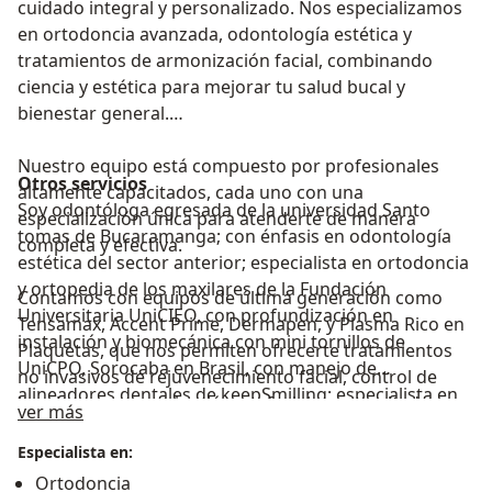
cuidado integral y personalizado. Nos especializamos
en ortodoncia avanzada, odontología estética y
tratamientos de armonización facial, combinando
ciencia y estética para mejorar tu salud bucal y
bienestar general.
Nuestro equipo está compuesto por profesionales
Otros servicios
altamente capacitados, cada uno con una
Soy odontóloga egresada de la universidad Santo
especialización única para atenderte de manera
tomas de Bucaramanga; con énfasis en odontología
completa y efectiva.
estética del sector anterior; especialista en ortodoncia
y ortopedia de los maxilares de la Fundación
Contamos con equipos de última generación como
Universitaria UniCIEO, con profundización en
Tensamax, Accent Prime, Dermapen, y Plasma Rico en
instalación y biomecánica con mini tornillos de
Plaquetas, que nos permiten ofrecerte tratamientos
UniCPO, Sorocaba en Brasil, con manejo de
no invasivos de rejuvenecimiento facial, control de
alineadores dentales de keepSmilling; especialista en
bruxismo, y armonización orofacial con resultados
Acerca de mí
ver más
Armonización Orofacial en UniCPO, Bauru en Brasil.
inmediatos y naturales.
Especialista en:
En nuestra clínica, tu bienestar es nuestra prioridad.
Ortodoncia