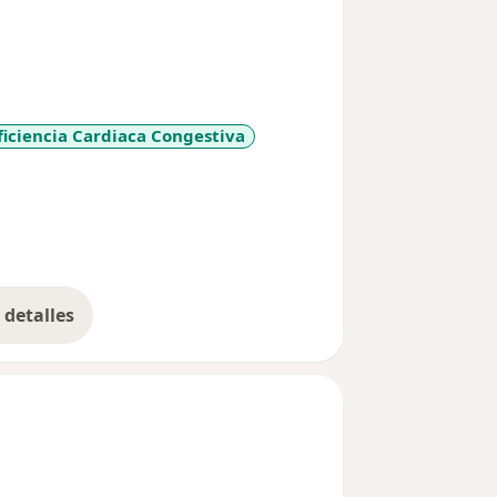
ficiencia Cardiaca Congestiva
y_sr_more_diseases
detalles
bre la experiencia