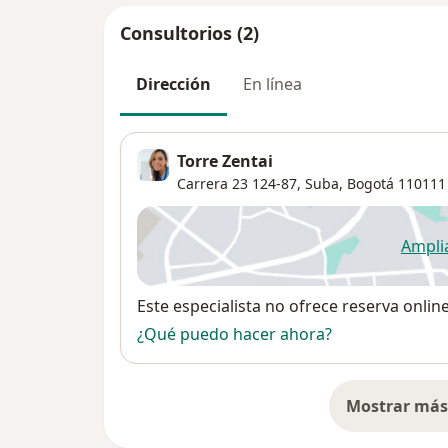
Consultorios (2)
Dirección
En línea
Torre Zentai
Carrera 23 124-87,
Suba
,
Bogotá
110111
Ampli
se
Disponibilidad
Este especialista no ofrece reserva onlin
¿Qué puedo hacer ahora?
Mostrar más 
so