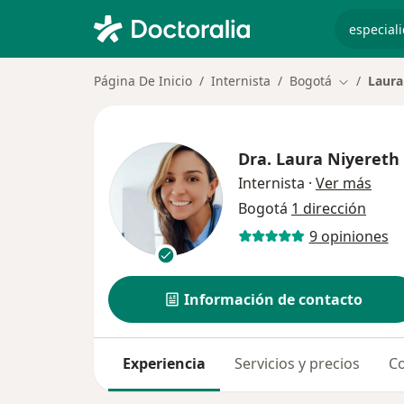
especiali
Página De Inicio
Internista
Bogotá
Laura
Cambiar d
Dra.
Laura Niyereth 
sobr
Internista
·
Ver más
Bogotá
1 dirección
9 opiniones
Información de contacto
Experiencia
Servicios y precios
Co