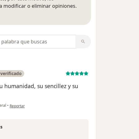
 modificar o eliminar opiniones.
 opiniones
opiniones
verificado
u humanidad, su sencillez y su
en opinión del usuario Elizabeth Cortes
eral
•
Reportar
os