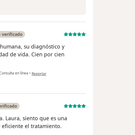
 verificado
 humana, su diagnóstico y
ad de vida. Cien por cien
en opinión del usuario Adriana Palacios
Consulta en línea
•
Reportar
rificado
a. Laura, siento que es una
eficiente el tratamiento.