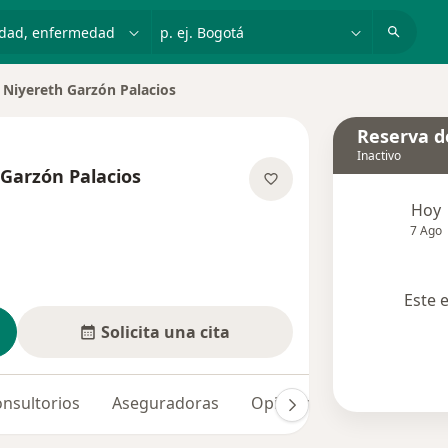
dad, enfermedad o nombre
p. ej. Bogotá
 Niyereth Garzón Palacios
e ciudad
Reserva de
Inactivo
Garzón Palacios
e las especializaciones
Hoy
7 Ago
Este 
Solicita una cita
nsultorios
Aseguradoras
Opiniones (9)