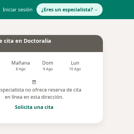
Iniciar sesión
¿Eres un especialista?
 cita en Doctoralia
Mañana
Dom
Lun
Mar
Mié
8 Ago
9 Ago
10 Ago
11 Ago
12 Ag
especialista no ofrece reserva de cita
en línea en esta dirección.
Solicita una cita