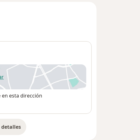
ar
 abre en una nueva pestaña
e en esta dirección
detalles
bre la dirección