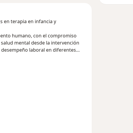
is en terapia en infancia y
miento humano, con el compromiso
a salud mental desde la intervención
el desempeño laboral en diferentes
ón de diversos instrumentos
ológica.