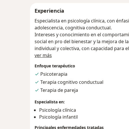
Experiencia
Especialista en psicología clínica, con énfas
adolescencia, cognitiva conductual.
Intereses y conocimiento en el comporta
social en pro del bienestar y la mejora de l
individual y colectiva, con capacidad para 
Acerca de mí
campos de acción interdisciplina; aplicaci
ver más
Psicométricos para la evaluación neuropsic
Enfoque terapéutico
Psicoterapia
Terapia cognitivo conductual
Terapia de pareja
Especialista en:
Psicología clínica
Psicología infantil
Principales enfermedades tratadas