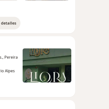
detalles
bre la experiencia
s., Pereira
io Alpes