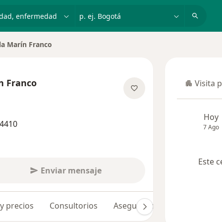
dad, enfermedad o nombre
p. ej. Bogotá
la Marín Franco
n Franco
Visita 
Visita p
 las especializaciones
Hoy
44410
7 Ago
Este c
Enviar mensaje
 y precios
Consultorios
Aseguradoras
Opiniones 