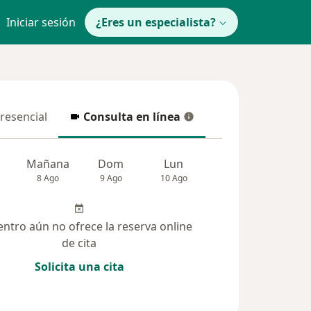
Iniciar sesión
¿Eres un especialista?
presencial
Consulta en línea
resencial
Consulta en línea
Mañana
Dom
Lun
Mar
Mié
8 Ago
9 Ago
10 Ago
11 Ago
12 Ag
entro aún no ofrece la reserva online
de cita
Solicita una cita
(59)