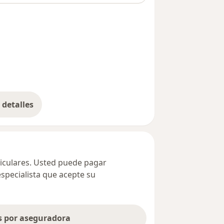
detalles
bre la dirección
ticulares. Usted puede pagar
especialista que acepte su
as por aseguradora