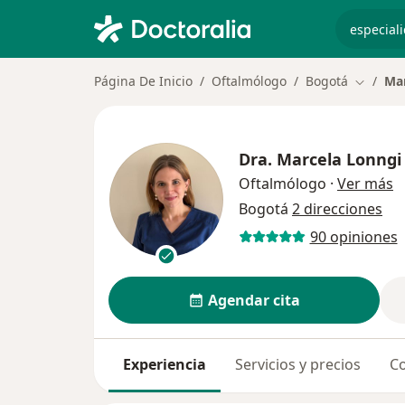
especiali
Página De Inicio
Oftalmólogo
Bogotá
Mar
Cambiar
Dra.
Marcela Lonngi
s
Oftalmólogo
·
Ver más
Bogotá
2 direcciones
90 opiniones
Agendar cita
Experiencia
Servicios y precios
Co