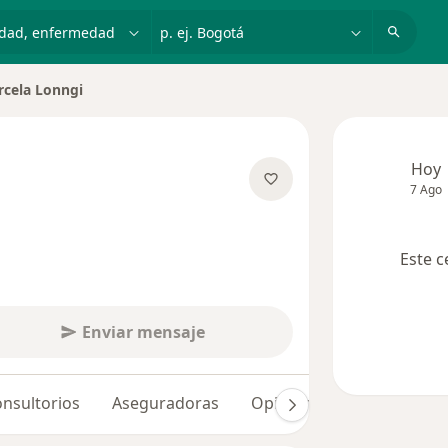
dad, enfermedad o nombre
p. ej. Bogotá
cela Lonngi
 de ciudad
Hoy
7 Ago
obre las especializaciones
Este c
Enviar mensaje
nsultorios
Aseguradoras
Opiniones (90)