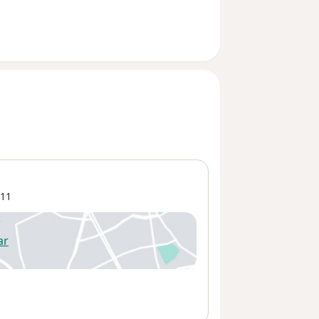
11
ar
 abre en una nueva pestaña