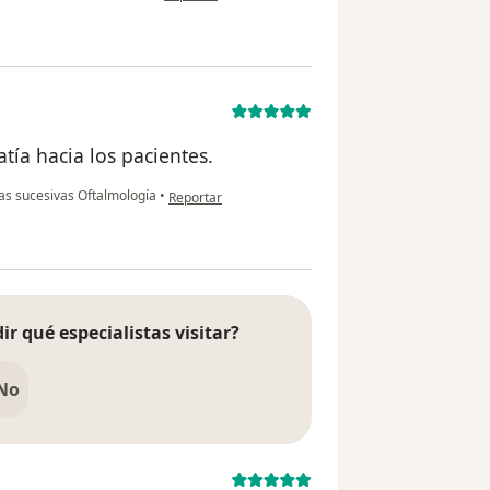
ía hacia los pacientes.
en opinión del usuario LFS
tas sucesivas Oftalmología
•
Reportar
ir qué especialistas visitar?
No