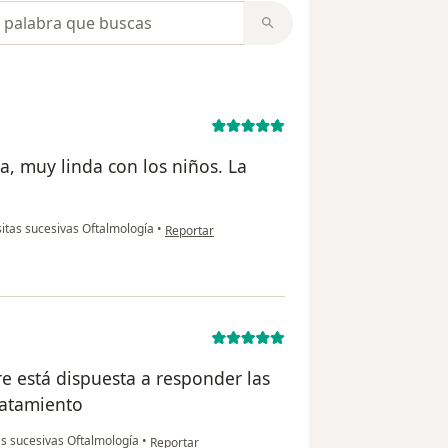
opiniones
a, muy linda con los niños. La
en opinión del usuario Xiomara becerra
sitas sucesivas Oftalmología
•
Reportar
e está dispuesta a responder las
ratamiento
en opinión del usuario Maria Moya
as sucesivas Oftalmología
•
Reportar