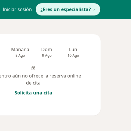
Iniciar sesión
¿Eres un especialista?
Mañana
Dom
Lun
Mar
Mié
8 Ago
9 Ago
10 Ago
11 Ago
12 Ag
entro aún no ofrece la reserva online
de cita
Solicita una cita