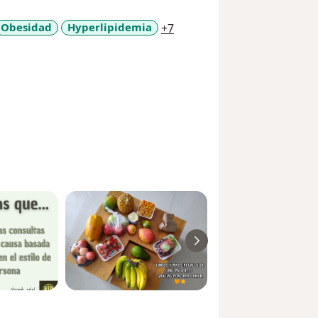
a11y_sr_more_diseases
Obesidad
Hyperlipidemia
+7