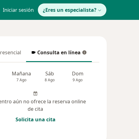
Iniciar sesión
¿Eres un especialista?
presencial
Consulta en línea
resencial
Consulta en línea
Mañana
Sáb
Dom
Lun
Mar
7 Ago
8 Ago
9 Ago
10 Ago
11 Ag
entro aún no ofrece la reserva online
de cita
Solicita una cita