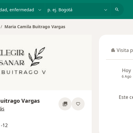
dad, enfermedad o nombre
p. ej. Bogotá
Maria Camila Buitrago Vargas
mbiar de ciudad
Visita 
Visita p
Hoy
6 Ago
Este c
uitrago Vargas
sobre las especializaciones
ás
1-12