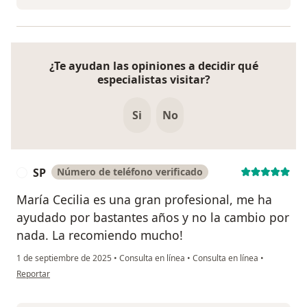
¿Te ayudan las opiniones a decidir qué
especialistas visitar?
Si
No
SP
Número de teléfono verificado
S
María Cecilia es una gran profesional, me ha
ayudado por bastantes años y no la cambio por
nada. La recomiendo mucho!
1 de septiembre de 2025
•
Consulta en línea
•
Consulta en línea
•
en opinión del usuario SP
Reportar