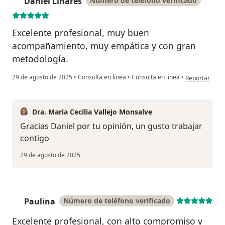
Daniel Linares
Número de teléfono verificado
D
Excelente profesional, muy buen
acompañamiento, muy empática y con gran
metodología.
en opinión del
29 de agosto de 2025
•
Consulta en línea
•
Consulta en línea
•
Reportar
Dra. Maria Cecilia Vallejo Monsalve
Gracias Daniel por tu opinión, un gusto trabajar
contigo
29 de agosto de 2025
Paulina
Número de teléfono verificado
P
Excelente profesional, con alto compromiso y