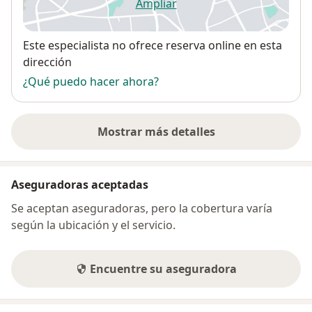
Ampliar
se abre en una nueva pestañ
Disponibilidad
Este especialista no ofrece reserva online en esta
dirección
¿Qué puedo hacer ahora?
Mostrar más detalles
sobre la dirección
Aseguradoras aceptadas
Se aceptan aseguradoras, pero la cobertura varía
según la ubicación y el servicio.
Encuentre su aseguradora