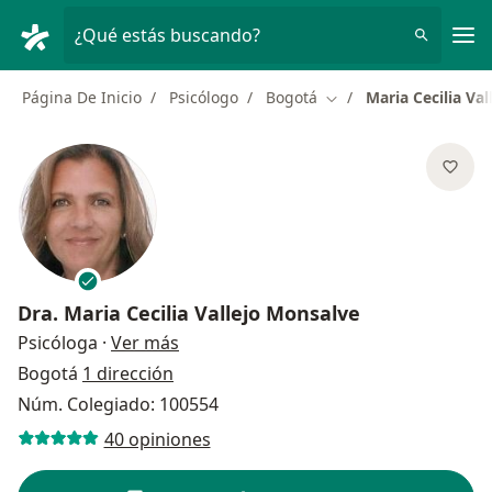
Men
¿Qué estás buscando?
Página De Inicio
Psicólogo
Bogotá
Maria Cecilia Va
Cambiar de ciudad
Dra.
Maria Cecilia Vallejo Monsalve
sobre las especializaciones
Psicóloga
·
Ver más
Bogotá
1 dirección
Núm. Colegiado: 100554
40 opiniones