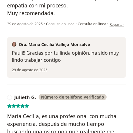
empatía con mi proceso.
Muy recomendada.
en opinión del
29 de agosto de 2025
•
Consulta en línea
•
Consulta en línea
•
Reportar
Dra. Maria Cecilia Vallejo Monsalve
Pauli!! Gracias por tu linda opinión, ha sido muy
lindo trabajar contigo
29 de agosto de 2025
Julieth G.
Número de teléfono verificado
J
María Cecilia, es una profesional con mucha
experiencia, después de mucho tiempo
buscando una psicologa que realmente me