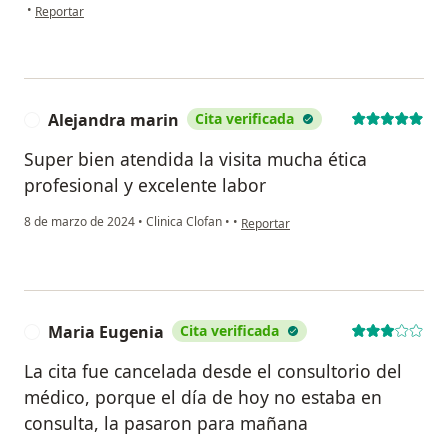
en opinión del usuario Ana Maria Ochoa Villegas
•
Reportar
Alejandra marin
Cita verificada
A
Super bien atendida la visita mucha ética
profesional y excelente labor
en opinión del usuario Alejandra mar
8 de marzo de 2024
•
Clinica Clofan
•
•
Reportar
Maria Eugenia
Cita verificada
M
La cita fue cancelada desde el consultorio del
médico, porque el día de hoy no estaba en
consulta, la pasaron para mañana