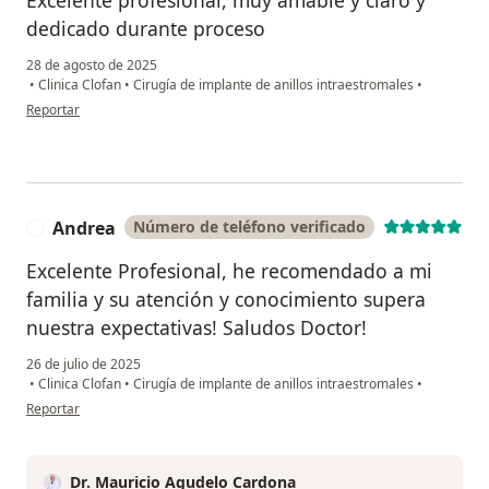
Excelente profesional, muy amable y claro y
dedicado durante proceso
28 de agosto de 2025
•
Clinica Clofan
•
Cirugía de implante de anillos intraestromales
•
en opinión del usuario Fabiola
Reportar
Andrea
Número de teléfono verificado
A
Excelente Profesional, he recomendado a mi
familia y su atención y conocimiento supera
nuestra expectativas! Saludos Doctor!
26 de julio de 2025
•
Clinica Clofan
•
Cirugía de implante de anillos intraestromales
•
en opinión del usuario Andrea
Reportar
Dr. Mauricio Agudelo Cardona