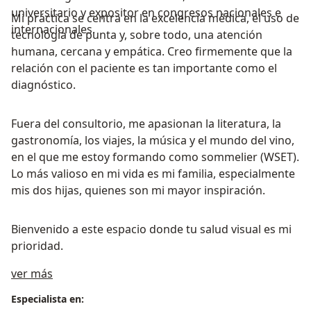
universitario y expositor en congresos nacionales e
Mi práctica se centra en la excelencia médica, el uso de
internacionales.
tecnología de punta y, sobre todo, una atención
humana, cercana y empática. Creo firmemente que la
relación con el paciente es tan importante como el
diagnóstico.
Fuera del consultorio, me apasionan la literatura, la
gastronomía, los viajes, la música y el mundo del vino,
en el que me estoy formando como sommelier (WSET).
Lo más valioso en mi vida es mi familia, especialmente
mis dos hijas, quienes son mi mayor inspiración.
Bienvenido a este espacio donde tu salud visual es mi
prioridad.
Acerca de mí
ver más
Especialista en: