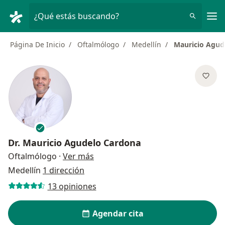
Men
¿Qué estás buscando?
Página De Inicio
Oftalmólogo
Medellín
Mauricio Agud
Dr.
Mauricio Agudelo Cardona
sobre las especializaciones
Oftalmólogo
·
Ver más
Medellín
1 dirección
13 opiniones
Agendar cita