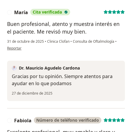
María
Cita verificada
M
Buen profesional, atento y muestra interés en
el paciente. Me revisó muy bien.
31 de octubre de 2025
•
Clinica Clofan
•
Consulta de Oftalmología
•
en opinión del usuario María
Reportar
Dr. Mauricio Agudelo Cardona
Gracias por tu opinión. Siempre atentos para
ayudar en lo que podamos
27 de diciembre de 2025
Fabiola
Número de teléfono verificado
F