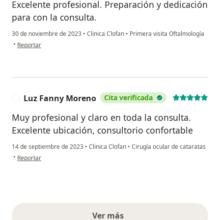
Excelente profesional. Preparación y dedicación
para con la consulta.
30 de noviembre de 2023
•
Clinica Clofan
•
Primera visita Oftalmología
en opinión del usuario Helber H Rodriguez
•
Reportar
Luz Fanny Moreno
Cita verificada
L
Muy profesional y claro en toda la consulta.
Excelente ubicación, consultorio confortable
14 de septiembre de 2023
•
Clinica Clofan
•
Cirugía ocular de cataratas
en opinión del usuario Luz Fanny Moreno
•
Reportar
Ver más