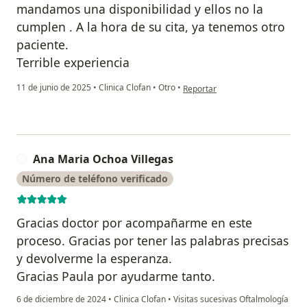
mandamos una disponibilidad y ellos no la
cumplen . A la hora de su cita, ya tenemos otro
paciente.
Terrible experiencia
en opinión del usuario A
11 de junio de 2025
•
Clinica Clofan
•
Otro
•
Reportar
Ana Maria Ochoa Villegas
A
Número de teléfono verificado
Gracias doctor por acompañarme en este
proceso. Gracias por tener las palabras precisas
y devolverme la esperanza.
Gracias Paula por ayudarme tanto.
6 de diciembre de 2024
•
Clinica Clofan
•
Visitas sucesivas Oftalmología