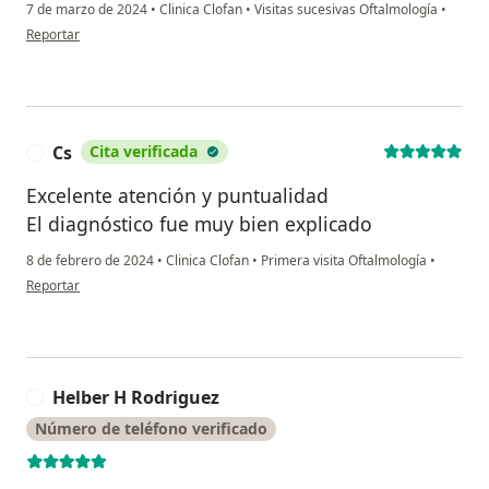
7 de marzo de 2024
•
Clinica Clofan
•
Visitas sucesivas Oftalmología
•
en opinión del usuario Maria Eugenia
Reportar
Cs
Cita verificada
C
Excelente atención y puntualidad
El diagnóstico fue muy bien explicado
8 de febrero de 2024
•
Clinica Clofan
•
Primera visita Oftalmología
•
en opinión del usuario Cs
Reportar
Helber H Rodriguez
H
Número de teléfono verificado