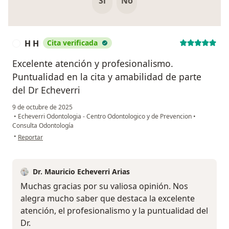
Si
No
H H
Cita verificada
H
Excelente atención y profesionalismo.
Puntualidad en la cita y amabilidad de parte
del Dr Echeverri
9 de octubre de 2025
•
Echeverri Odontologia - Centro Odontologico y de Prevencion
•
Consulta Odontología
en opinión del usuario H H
•
Reportar
Dr. Mauricio Echeverri Arias
Muchas gracias por su valiosa opinión. Nos
alegra mucho saber que destaca la excelente
atención, el profesionalismo y la puntualidad del
Dr.