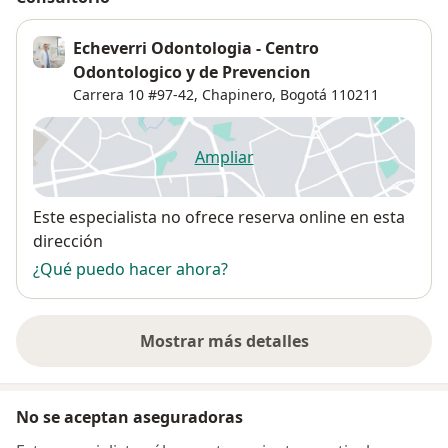
Echeverri Odontologia - Centro
Odontologico y de Prevencion
Carrera 10 #97-42,
Chapinero
,
Bogotá
110211
Ampliar
se abre en una nueva pestañ
Disponibilidad
Este especialista no ofrece reserva online en esta
dirección
¿Qué puedo hacer ahora?
Mostrar más detalles
sobre la dirección
No se aceptan aseguradoras