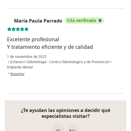
María Paula Parrado
Cita verificada
M
Excelente profesional
Y tratamiento eficiente y de calidad
1 de noviembre de 2025
•
Echeverri Odontologia - Centro Odontologico y de Prevencion
•
Implante dental
en opinión del usuario María Paula Parrado
•
Reportar
¿Te ayudan las opiniones a decidir qué
especialistas visitar?