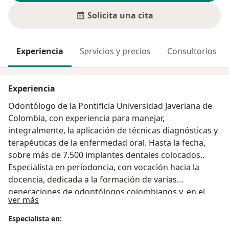
Solicita una cita
Experiencia
Servicios y precios
Consultorios
Experiencia
Odontólogo de la Pontificia Universidad Javeriana de
Colombia, con experiencia para manejar,
integralmente, la aplicación de técnicas diagnósticas y
terapéuticas de la enfermedad oral. Hasta la fecha,
sobre más de 7.500 implantes dentales colocados..
Especialista en periodoncia, con vocación hacia la
docencia, dedicada a la formación de varias
generaciones de odontólogos colombianos y, en el
Acerca de mí
ver más
ámbito internacional, a dictar conferencias en
prestigiosas universidades.
Especialista en: