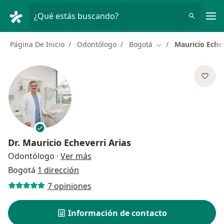
Men
¿Qué estás buscando?
Página De Inicio
Odontólogo
Bogotá
Mauricio Echev
Cambiar de ciudad
Dr.
Mauricio Echeverri Arias
sobre las especializaciones
Odontólogo
·
Ver más
Bogotá
1 dirección
7 opiniones
Información de contacto