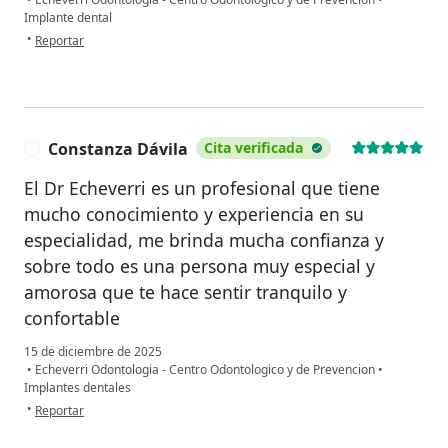
Implante dental
en opinión del usuario Jhon Vargas
•
Reportar
Constanza Dávila
Cita verificada
C
El Dr Echeverri es un profesional que tiene
mucho conocimiento y experiencia en su
especialidad, me brinda mucha confianza y
sobre todo es una persona muy especial y
amorosa que te hace sentir tranquilo y
confortable
15 de diciembre de 2025
•
Echeverri Odontologia - Centro Odontologico y de Prevencion
•
Implantes dentales
en opinión del usuario Constanza Dávila
•
Reportar