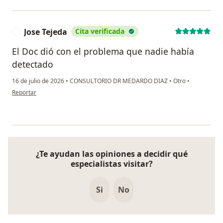
Jose Tejeda
Cita verificada
J
El Doc dió con el problema que nadie había
detectado
16 de julio de 2026
•
CONSULTORIO DR MEDARDO DIAZ
•
Otro
•
en opinión del usuario Jose Tejeda
Reportar
¿Te ayudan las opiniones a decidir qué
especialistas visitar?
Si
No