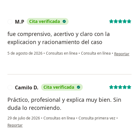
M.P
Cita verificada
M
fue comprensivo, acertivo y claro con la
explicacion y racionamiento del caso
en opinión del
5 de agosto de 2026
•
Consultas en línea
•
Consulta en línea
•
Reportar
Camilo D.
Cita verificada
C
Práctico, profesional y explica muy bien. Sin
duda lo recomiendo.
29 de julio de 2026
•
Consultas en línea
•
Consulta primera vez
•
en opinión del usuario Camilo D.
Reportar