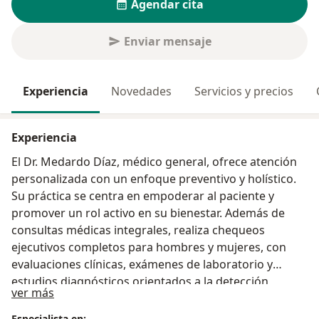
Agendar cita
Enviar mensaje
Experiencia
Novedades
Servicios y precios
Experiencia
El Dr. Medardo Díaz, médico general, ofrece atención
personalizada con un enfoque preventivo y holístico.
Su práctica se centra en empoderar al paciente y
promover un rol activo en su bienestar. Además de
consultas médicas integrales, realiza chequeos
ejecutivos completos para hombres y mujeres, con
evaluaciones clínicas, exámenes de laboratorio y
estudios diagnósticos orientados a la detección
Acerca de mí
ver más
temprana y a la promoción de una salud óptima a
largo plazo.
Especialista en: