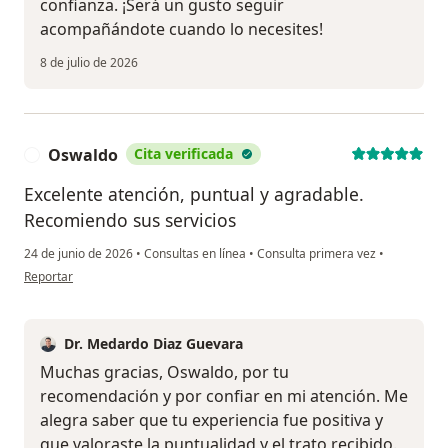
confianza. ¡Será un gusto seguir
acompañándote cuando lo necesites!
8 de julio de 2026
Oswaldo
Cita verificada
O
Excelente atención, puntual y agradable.
Recomiendo sus servicios
24 de junio de 2026
•
Consultas en línea
•
Consulta primera vez
•
en opinión del usuario Oswaldo
Reportar
Dr. Medardo Diaz Guevara
Muchas gracias, Oswaldo, por tu
recomendación y por confiar en mi atención. Me
alegra saber que tu experiencia fue positiva y
que valoraste la puntualidad y el trato recibido.