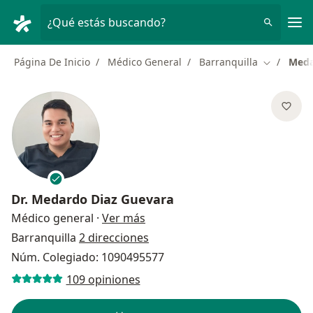
Men
¿Qué estás buscando?
Página De Inicio
Médico General
Barranquilla
Meda
Cambiar d
Dr.
Medardo Diaz Guevara
sobre las especializaciones
Médico general
·
Ver más
Barranquilla
2 direcciones
Núm. Colegiado: 1090495577
109 opiniones