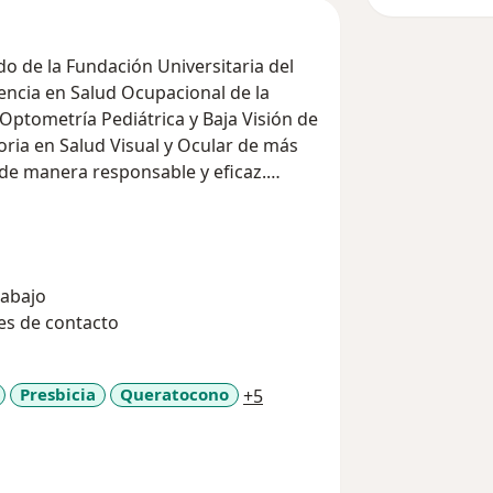
do de la Fundación Universitaria del
ia en Salud Ocupacional de la
ptometría Pediátrica y Baja Visión de
 de manera responsable y eficaz.
a vanguardia para la prevención,
des visuales y oculares.
rabajo
es de contacto
a11y_sr_more_diseases
Presbicia
Queratocono
+5