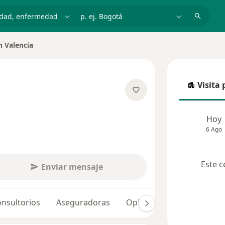
dad, enfermedad o nombre
p. ej. Bogotá
n Valencia
de ciudad
Visita 
Visita p
re las especializaciones
Hoy
6 Ago
Este c
Enviar mensaje
nsultorios
Aseguradoras
Opiniones (2)
Dudas so