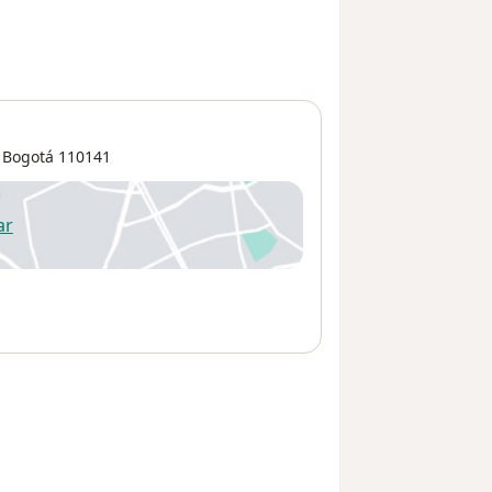
,
Bogotá
110141
ar
 abre en una nueva pestaña