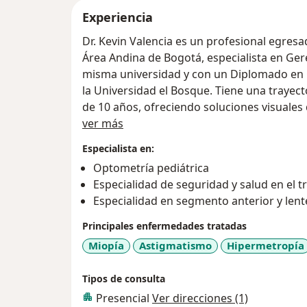
Experiencia
Dr. Kevin Valencia es un profesional egresa
Área Andina de Bogotá, especialista en Gerenc
misma universidad y con un Diplomado en O
la Universidad el Bosque. Tiene una trayectoria en Salud Visual y Ocular de más
de 10 años, ofreciendo soluciones visuales
Acerca de mí
Contamos con la tecnología necesaria y a l
ver más
diagnóstico y tratamiento de las enfermeda
Especialista en:
Optometría pediátrica
Especialidad de seguridad y salud en el t
Especialidad en segmento anterior y lent
Principales enfermedades tratadas
Miopía
Astigmatismo
Hipermetropía
Tipos de consulta
Presencial
Ver direcciones (1)