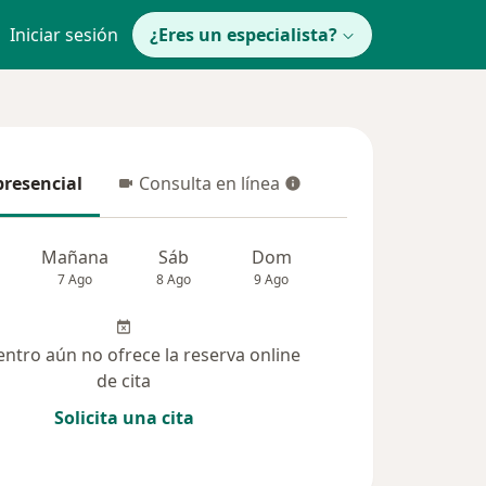
Iniciar sesión
¿Eres un especialista?
presencial
Consulta en línea
resencial
Consulta en línea
Mañana
Sáb
Dom
Lun
Mar
7 Ago
8 Ago
9 Ago
10 Ago
11 Ag
entro aún no ofrece la reserva online
de cita
Solicita una cita
lucionadas (2)