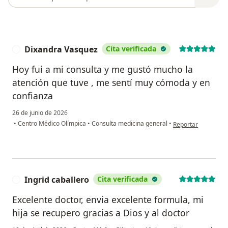
Dixandra Vasquez
Cita verificada
D
Hoy fui a mi consulta y me gustó mucho la
atención que tuve , me sentí muy cómoda y en
confianza
26 de junio de 2026
en opinión del usu
•
Centro Médico Olímpica
•
Consulta medicina general
•
Reportar
Ingrid caballero
Cita verificada
I
Excelente doctor, envia excelente formula, mi
hija se recupero gracias a Dios y al doctor