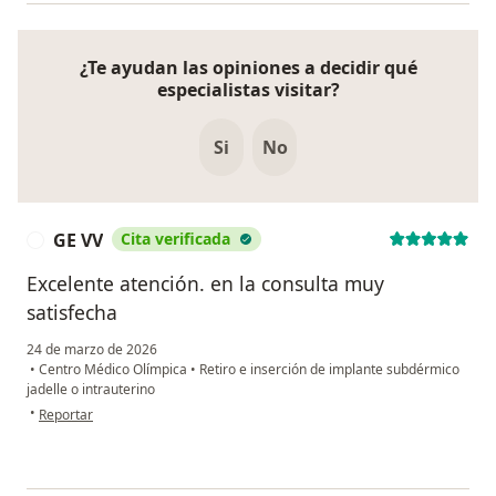
¿Te ayudan las opiniones a decidir qué
especialistas visitar?
Si
No
GE VV
Cita verificada
G
Excelente atención. en la consulta muy
satisfecha
24 de marzo de 2026
•
Centro Médico Olímpica
•
Retiro e inserción de implante subdérmico
jadelle o intrauterino
en opinión del usuario GE VV
•
Reportar