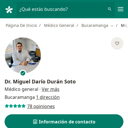
Men
¿Qué estás buscando?
Página De Inicio
Médico General
Bucaramanga
Mig
Cambiar 
Dr.
Miguel Darío Durán Soto
sobre las especializaciones
Médico general
·
Ver más
Bucaramanga
1 dirección
78 opiniones
Información de contacto