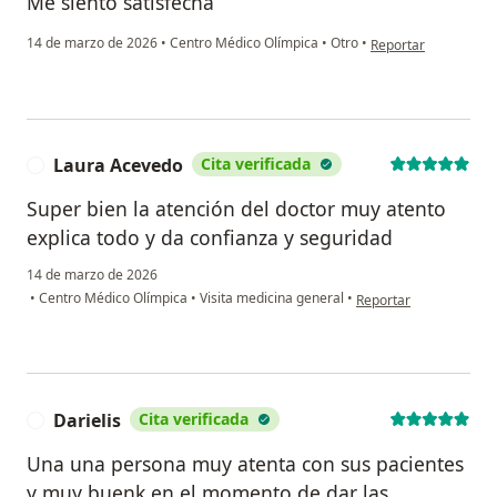
Me siento satisfecha
en opinión del usuar
14 de marzo de 2026
•
Centro Médico Olímpica
•
Otro
•
Reportar
Laura Acevedo
Cita verificada
L
Super bien la atención del doctor muy atento
explica todo y da confianza y seguridad
14 de marzo de 2026
en opinión del usuario
•
Centro Médico Olímpica
•
Visita medicina general
•
Reportar
Darielis
Cita verificada
D
Una una persona muy atenta con sus pacientes
y muy buenk en el momento de dar las