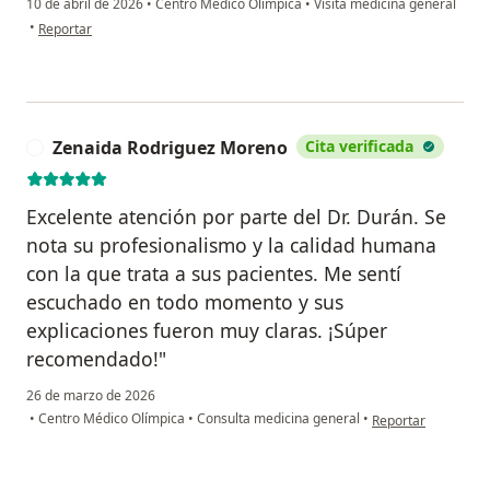
10 de abril de 2026
•
Centro Médico Olímpica
•
Visita medicina general
en opinión del usuario Ingrid caballero
•
Reportar
Zenaida Rodriguez Moreno
Cita verificada
Z
Excelente atención por parte del Dr. Durán. Se
nota su profesionalismo y la calidad humana
con la que trata a sus pacientes. Me sentí
escuchado en todo momento y sus
explicaciones fueron muy claras. ¡Súper
recomendado!"
26 de marzo de 2026
en opinión del usu
•
Centro Médico Olímpica
•
Consulta medicina general
•
Reportar