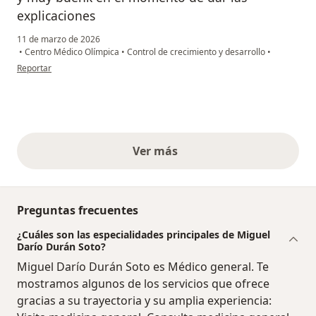
explicaciones
11 de marzo de 2026
•
Centro Médico Olímpica
•
Control de crecimiento y desarrollo
•
en opinión del usuario Darielis
Reportar
Ver más
opiniones anteriores
Preguntas frecuentes
¿Cuáles son las especialidades principales de Miguel
Darío Durán Soto?
Miguel Darío Durán Soto es Médico general. Te
mostramos algunos de los servicios que ofrece
gracias a su trayectoria y su amplia experiencia: