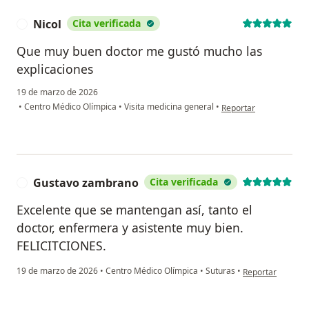
Nicol
Cita verificada
N
Que muy buen doctor me gustó mucho las
explicaciones
19 de marzo de 2026
en opinión del usuario 
•
Centro Médico Olímpica
•
Visita medicina general
•
Reportar
Gustavo zambrano
Cita verificada
G
Excelente que se mantengan así, tanto el
doctor, enfermera y asistente muy bien.
FELICITCIONES.
en opinión del u
19 de marzo de 2026
•
Centro Médico Olímpica
•
Suturas
•
Reportar