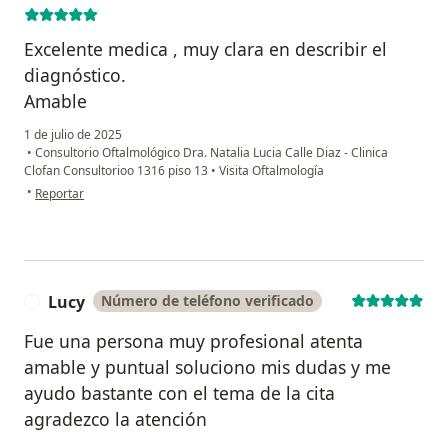
Excelente medica , muy clara en describir el
diagnóstico.
Amable
1 de julio de 2025
•
Consultorio Oftalmológico Dra. Natalia Lucia Calle Diaz - Clinica
Clofan Consultorioo 1316 piso 13
•
Visita Oftalmología
en opinión del usuario Susana Posada Mejía
•
Reportar
Lucy
Número de teléfono verificado
L
Fue una persona muy profesional atenta
amable y puntual soluciono mis dudas y me
ayudo bastante con el tema de la cita
agradezco la atención