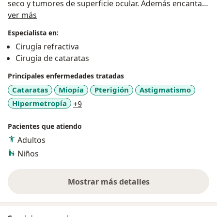
seco y tumores de superficie ocular. Además encantan
Acerca de mí
los niños. Tengo formación y experiencia en manejo y
ver más
control de miopía en niños y tengo un consultorio
Especialista en:
amigable para ellos, dotado con la última tecnología
Cirugía refractiva
en oftalmología. ¡Soy la oftalmóloga de la familia!
Cirugía de cataratas
Desempeño mi práctica privada en el consultorio 1316
en Torre Médica Ciudad del Río (Clínica Clofan).
Principales enfermedades tratadas
Cataratas
Miopía
Pterigión
Astigmatismo
a11y_sr_more_diseases
Hipermetropía
+9
Pacientes que atiendo
Adultos
Niños
Mostrar más detalles
sobre la experiencia