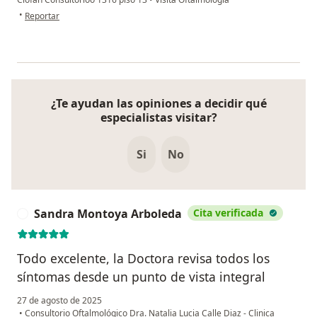
en opinión del usuario leguia.lilibeth6
•
Reportar
¿Te ayudan las opiniones a decidir qué
especialistas visitar?
Si
No
Sandra Montoya Arboleda
Cita verificada
S
Todo excelente, la Doctora revisa todos los
síntomas desde un punto de vista integral
27 de agosto de 2025
•
Consultorio Oftalmológico Dra. Natalia Lucia Calle Diaz - Clinica