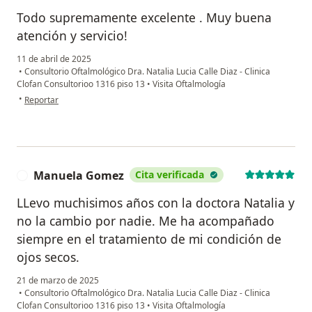
Todo supremamente excelente . Muy buena
atención y servicio!
11 de abril de 2025
•
Consultorio Oftalmológico Dra. Natalia Lucia Calle Diaz - Clinica
Clofan Consultorioo 1316 piso 13
•
Visita Oftalmología
en opinión del usuario Jenny
•
Reportar
Manuela Gomez
Cita verificada
M
LLevo muchisimos años con la doctora Natalia y
no la cambio por nadie. Me ha acompañado
siempre en el tratamiento de mi condición de
ojos secos.
21 de marzo de 2025
•
Consultorio Oftalmológico Dra. Natalia Lucia Calle Diaz - Clinica
Clofan Consultorioo 1316 piso 13
•
Visita Oftalmología