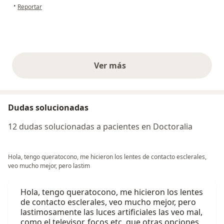
en opinión del usuario Manuela Gomez
•
Reportar
Ver más
opiniones anteriores
Dudas solucionadas
12 dudas solucionadas a pacientes en Doctoralia
Hola, tengo queratocono, me hicieron los lentes de contacto esclerales,
veo mucho mejor, pero lastim
Hola, tengo queratocono, me hicieron los lentes
de contacto esclerales, veo mucho mejor, pero
lastimosamente las luces artificiales las veo mal,
como el televisor, focos etc. que otras opciones