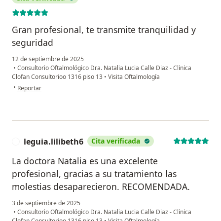
Gran profesional, te transmite tranquilidad y
seguridad
12 de septiembre de 2025
•
Consultorio Oftalmológico Dra. Natalia Lucia Calle Diaz - Clinica
Clofan Consultorioo 1316 piso 13
•
Visita Oftalmología
en opinión del usuario Isabel Cristina Cardona Acevedo
•
Reportar
leguia.lilibeth6
Cita verificada
L
La doctora Natalia es una excelente
profesional, gracias a su tratamiento las
molestias desaparecieron. RECOMENDADA.
3 de septiembre de 2025
•
Consultorio Oftalmológico Dra. Natalia Lucia Calle Diaz - Clinica
Clofan Consultorioo 1316 piso 13
•
Visita Oftalmología