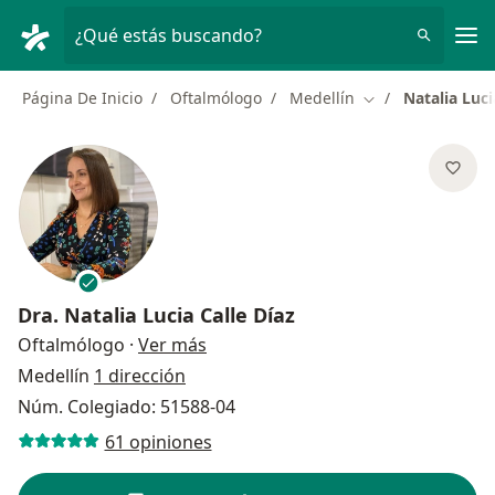
Men
¿Qué estás buscando?
Página De Inicio
Oftalmólogo
Medellín
Natalia Luci
Cambiar de ciuda
Dra.
Natalia Lucia Calle Díaz
sobre las especializaciones
Oftalmólogo
·
Ver más
Medellín
1 dirección
Núm. Colegiado: 51588-04
61 opiniones