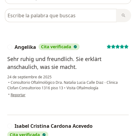
Busca en opiniones
Angelika
Cita verificada
A
Sehr ruhig und freundlich. Sie erklärt
anschaulich, was sie macht.
24 de septiembre de 2025
•
Consultorio Oftalmológico Dra. Natalia Lucia Calle Diaz - Clinica
Clofan Consultorioo 1316 piso 13
•
Visita Oftalmología
en opinión del usuario Angelika
•
Reportar
Isabel Cristina Cardona Acevedo
I
Cita verificada