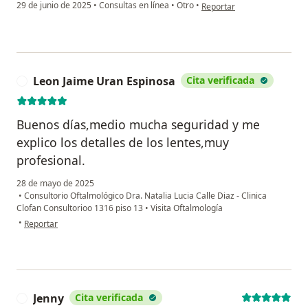
en opinión del usuario Lucy
29 de junio de 2025
•
Consultas en línea
•
Otro
•
Reportar
Leon Jaime Uran Espinosa
Cita verificada
L
Buenos días,medio mucha seguridad y me
explico los detalles de los lentes,muy
profesional.
28 de mayo de 2025
•
Consultorio Oftalmológico Dra. Natalia Lucia Calle Diaz - Clinica
Clofan Consultorioo 1316 piso 13
•
Visita Oftalmología
en opinión del usuario Leon Jaime Uran Espinosa
•
Reportar
Jenny
Cita verificada
J