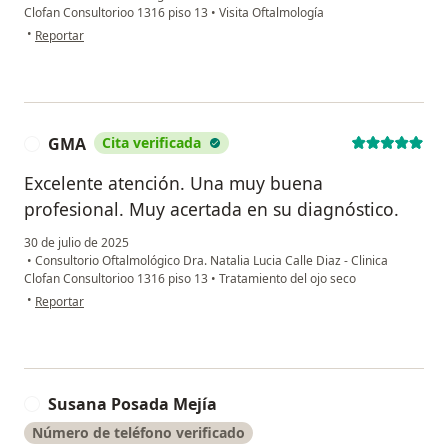
Clofan Consultorioo 1316 piso 13
•
Visita Oftalmología
en opinión del usuario Sandra Montoya Arboleda
•
Reportar
GMA
Cita verificada
G
Excelente atención. Una muy buena
profesional. Muy acertada en su diagnóstico.
30 de julio de 2025
•
Consultorio Oftalmológico Dra. Natalia Lucia Calle Diaz - Clinica
Clofan Consultorioo 1316 piso 13
•
Tratamiento del ojo seco
en opinión del usuario GMA
•
Reportar
Susana Posada Mejía
S
Número de teléfono verificado