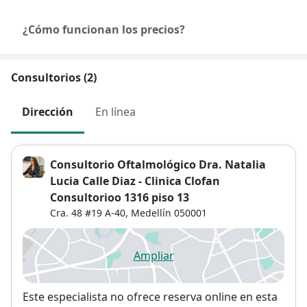
¿Cómo funcionan los precios?
Consultorios (2)
Dirección
En línea
Consultorio Oftalmológico Dra. Natalia
Lucia Calle Diaz - Clinica Clofan
Consultorioo 1316 piso 13
Cra. 48 #19 A-40,
Medellín
050001
Ampliar
se abre en una nueva pestañ
Disponibilidad
Este especialista no ofrece reserva online en esta